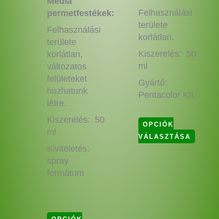
Média
Felhasználási
permetfestékek:
területe
Felhasználási
korlátlan.
területe
Kiszerelés: 50
korlátlan,
ml
változatos
felületeket
Gyártó:
hozhatunk
Pentacolor Kft.
létre.
Kiszerelés: 50
OPCIÓK
ml
VÁLASZTÁSA
Kiviteletés:
spray
formátum