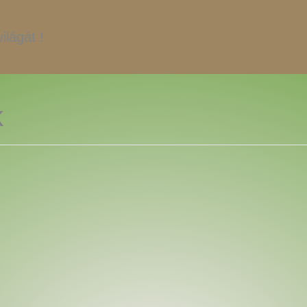
ilágát !
k