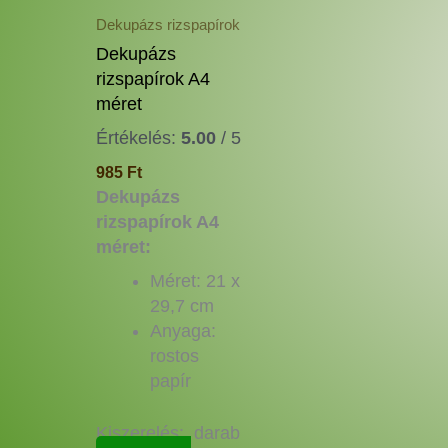
a
Dekupázs rizspapírok
termékoldalon
Dekupázs
választhatók
rizspapírok A4
ki
méret
Értékelés:
5.00
/ 5
985
Ft
Dekupázs
rizspapírok A4
méret:
Méret: 21 x
29,7 cm
Anyaga:
rostos
papír
Kiszerelés: darab