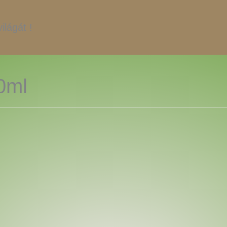
ilágát !
0ml