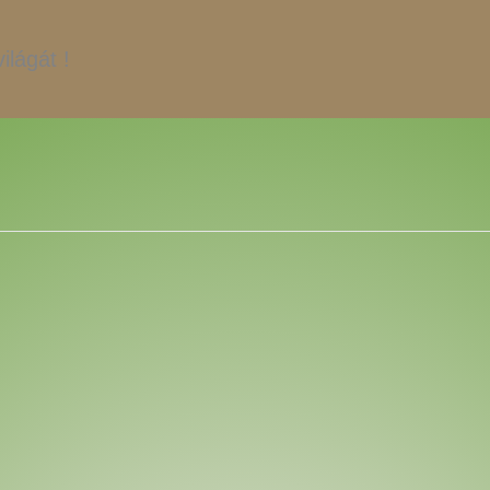
ilágát !