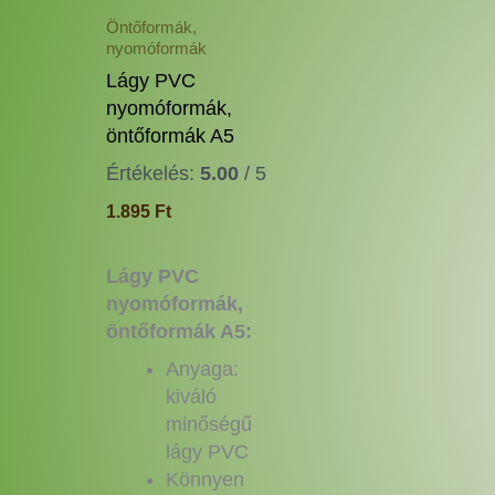
a
Öntőformák,
nyomóformák
termékoldalon
választhatók
Lágy PVC
ki
nyomóformák,
öntőformák A5
Értékelés:
5.00
/ 5
1.895
Ft
Lágy PVC
nyomóformák,
öntőformák A5:
Anyaga:
kiváló
minőségű
lágy PVC
Könnyen