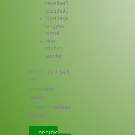
kezelhető,
tisztítható
Tisztítása
langyos
vízzel
Nem
szabad
súrolni
Méret: 21 x 14,8
cm
Kiszerelés:
darab.
Az ára 1 darabra
értendő.
OPCIÓK