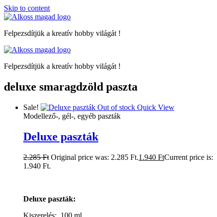
Skip to content
Felpezsdítjük a kreatív hobby világát !
Felpezsdítjük a kreatív hobby világát !
deluxe smaragdzöld paszta
Sale!
Out of stock
Quick View
Modellező-, gél-, egyéb paszták
Deluxe paszták
2.285
Ft
Original price was: 2.285 Ft.
1.940
Ft
Current price is:
1.940 Ft.
Deluxe paszták:
Kiszerelés: 100 ml