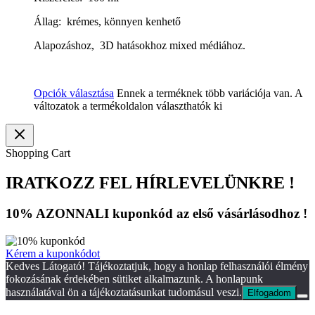
Állag: krémes, könnyen kenhető
Alapozáshoz, 3D hatásokhoz mixed médiához.
Opciók választása
Ennek a terméknek több variációja van. A
változatok a termékoldalon választhatók ki
Shopping Cart
IRATKOZZ FEL HÍRLEVELÜNKRE !
10% AZONNALI kuponkód az első vásárlásodhoz !
Kérem a kuponkódot
Kedves Látogató! Tájékoztatjuk, hogy a honlap felhasználói élmény
fokozásának érdekében sütiket alkalmazunk. A honlapunk
használatával ön a tájékoztatásunkat tudomásul veszi.
Elfogadom