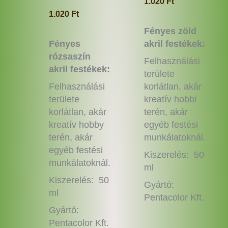
1.020
Ft
1.020
Ft
Fényes zöld
Fényes
akril festékek:
rózsaszín
Felhasználási
akril festékek:
területe
Felhasználási
korlátlan, akár
területe
kreatív hobbi
korlátlan, akár
terén, akár
kreatív hobby
egyéb festési
terén, akár
munkálatoknál.
egyéb festési
Kiszerelés: 50
munkálatoknál.
ml
Kiszerelés: 50
Gyártó:
ml
Pentacolor Kft.
Gyártó:
Pentacolor Kft.