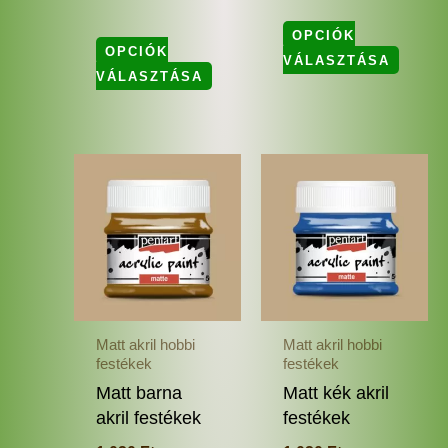
OPCIÓK
OPCIÓK
VÁLASZTÁSA
VÁLASZTÁSA
Ennek
Enne
a
a
terméknek
termé
több
több
variációja
variác
van.
van.
A
A
változatok
változ
Matt akril hobbi
Matt akril hobbi
a
a
festékek
festékek
termékoldalon
termé
Matt barna
Matt kék akril
választhatók
válas
akril festékek
festékek
ki
ki