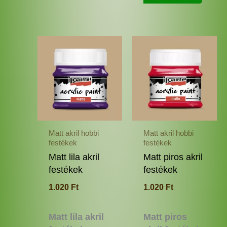
Ennek
Enne
a
a
terméknek
termé
több
több
variációja
variác
van.
van.
A
A
változatok
változ
Matt akril hobbi
Matt akril hobbi
a
a
festékek
festékek
termékoldalon
termé
Matt lila akril
Matt piros akril
választhatók
válas
festékek
festékek
ki
ki
1.020
Ft
1.020
Ft
Matt lila akril
Matt piros