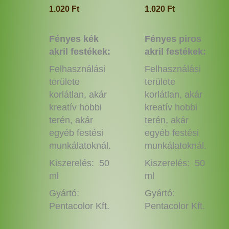
ki
ki
1.020
Ft
1.020
Ft
Fényes kék
Fényes piros
akril festékek:
akril festékek:
Felhasználási
Felhasználási
területe
területe
korlátlan, akár
korlátlan, akár
kreatív hobbi
kreatív hobbi
terén, akár
terén, akár
egyéb festési
egyéb festési
munkálatoknál.
munkálatoknál.
Kiszerelés: 50
Kiszerelés: 50
ml
ml
Gyártó:
Gyártó:
Pentacolor Kft.
Pentacolor Kft.