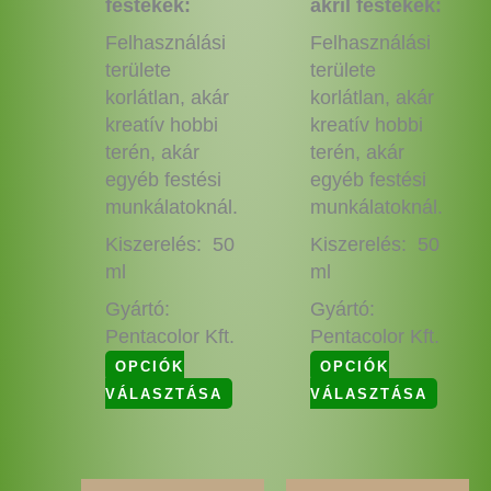
festékek:
akril festékek:
Felhasználási
Felhasználási
területe
területe
korlátlan, akár
korlátlan, akár
kreatív hobbi
kreatív hobbi
terén, akár
terén, akár
egyéb festési
egyéb festési
munkálatoknál.
munkálatoknál.
Kiszerelés: 50
Kiszerelés: 50
ml
ml
Gyártó:
Gyártó:
Pentacolor Kft.
Pentacolor Kft.
OPCIÓK
OPCIÓK
VÁLASZTÁSA
VÁLASZTÁSA