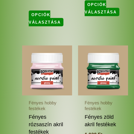
OPCIÓK
VÁLASZTÁSA
OPCIÓK
VÁLASZTÁSA
Ennek
Enne
a
a
terméknek
termé
több
több
variációja
variác
van.
van.
A
A
változatok
változ
Fényes hobby
Fényes hobby
a
a
festékek
festékek
termékoldalon
termé
Fényes
Fényes zöld
választhatók
válas
rózsaszín akril
akril festékek
ki
ki
festékek