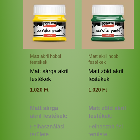
Ennek
Enne
a
a
terméknek
termé
több
több
variációja
variác
van.
van.
A
A
változatok
változ
Matt akril hobbi
Matt akril hobbi
a
a
festékek
festékek
termékoldalon
termé
Matt sárga akril
Matt zöld akril
választhatók
válas
festékek
festékek
ki
ki
1.020
Ft
1.020
Ft
Matt sárga
Matt zöld akril
akril festékek:
festékek:
Felhasználási
Felhasználási
területe
területe