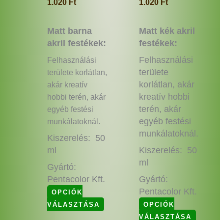
1.020
Ft
1.020
Ft
Matt barna
Matt kék akril
akril festékek:
festékek:
Felhasználási
Felhasználási
területe
területe korlátlan,
korlátlan, akár
akár kreatív
kreatív hobbi
hobbi terén, akár
terén, akár
egyéb festési
egyéb festési
munkálatoknál.
munkálatoknál.
Kiszerelés: 50
ml
Kiszerelés: 50
ml
Gyártó:
Pentacolor Kft.
Gyártó:
Pentacolor Kft.
OPCIÓK
VÁLASZTÁSA
OPCIÓK
VÁLASZTÁSA