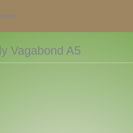
ilágát !
ady Vagabond A5