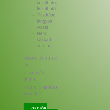
kezelhető,
tisztítható
Tisztítása
langyos
vízzel
Nem
szabad
súrolni
Méret: 21 x 14,8
cm
Kiszerelés:
darab.
Az ára 1 darabra
értendő.
OPCIÓK