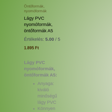
a
Öntőformák,
nyomóformák
termékoldalon
választhatók
Lágy PVC
ki
nyomóformák,
öntőformák A5
Értékelés:
5.00
/ 5
1.895
Ft
Lágy PVC
nyomóformák,
öntőformák A5:
Anyaga:
kiváló
minőségű
lágy PVC
Könnyen