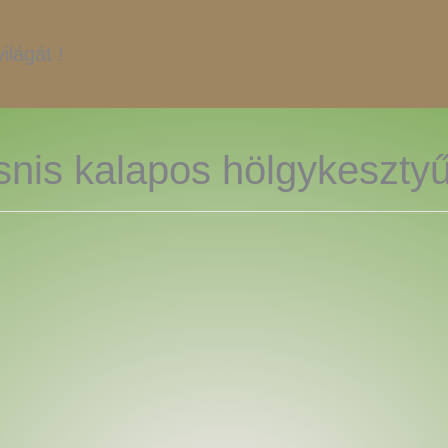
ilágát !
nis kalapos hölgykesztyű