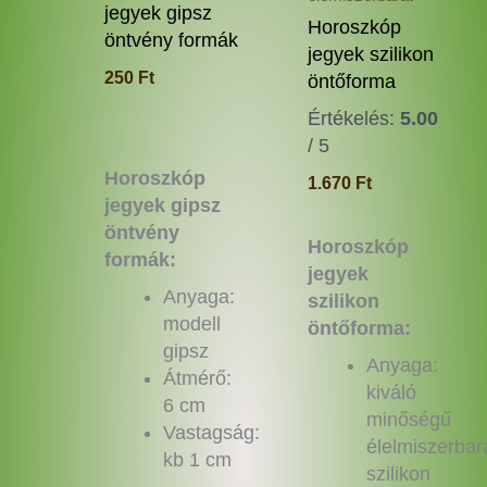
termékoldalon
termé
jegyek gipsz
Horoszkóp
választhatók
válas
öntvény formák
jegyek szilikon
ki
ki
250
Ft
öntőforma
Értékelés:
5.00
/ 5
Horoszkóp
1.670
Ft
jegyek gipsz
öntvény
Horoszkóp
formák:
jegyek
Anyaga:
szilikon
modell
öntőforma:
gipsz
Anyaga:
Átmérő:
kiváló
6 cm
minőségű
Vastagság:
élelmiszerbar
kb 1 cm
szilikon