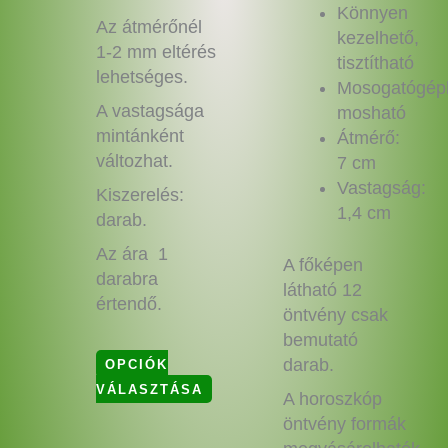
Könnyen
Az átmérőnél
kezelhető,
1-2 mm eltérés
tisztítható
lehetséges.
Mosogatógép
A vastagsága
mosható
mintánként
Átmérő:
változhat.
7 cm
Vastagság:
Kiszerelés:
1,4 cm
darab.
Az ára 1
A főképen
darabra
látható 12
értendő.
öntvény csak
bemutató
darab.
OPCIÓK
VÁLASZTÁSA
A horoszkóp
öntvény formák