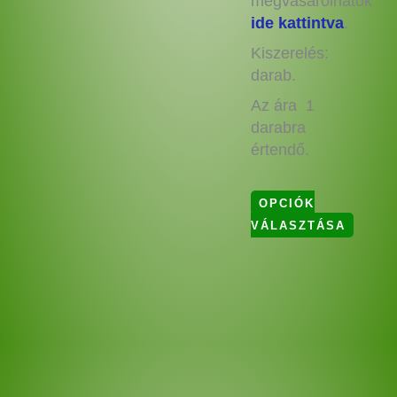
megvásárolhatók
ide kattintva
.
Kiszerelés:
darab.
Az ára 1
darabra
értendő.
OPCIÓK
VÁLASZTÁSA