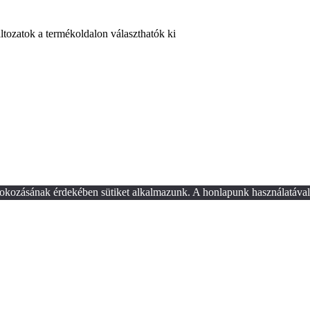
ltozatok a termékoldalon választhatók ki
okozásának érdekében sütiket alkalmazunk. A honlapunk használatával 