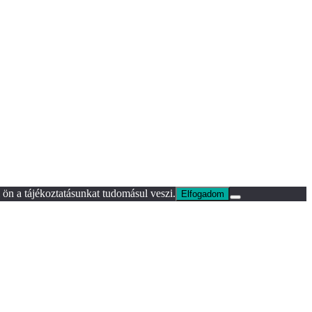
ön a tájékoztatásunkat tudomásul veszi.
Elfogadom