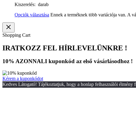
Kiszerelés: darab
Opciók választása
Ennek a terméknek több variációja van. A vá
Shopping Cart
IRATKOZZ FEL HÍRLEVELÜNKRE !
10% AZONNALI kuponkód az első vásárlásodhoz !
Kérem a kuponkódot
Kedves Látogató! Tájékoztatjuk, hogy a honlap felhasználói élmény f