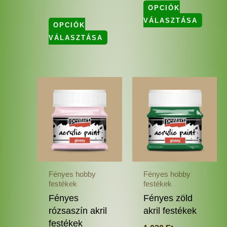
OPCIÓK
VÁLASZTÁSA
OPCIÓK
VÁLASZTÁSA
Ennek
Enne
a
a
terméknek
termé
több
több
variációja
variác
van.
van.
A
A
változatok
változ
Fényes hobby
Fényes hobby
a
a
festékek
festékek
termékoldalon
termé
Fényes
Fényes zöld
választhatók
válas
rózsaszín akril
akril festékek
ki
ki
festékek