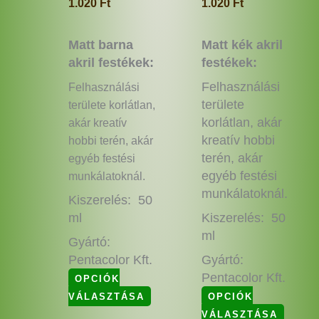
1.020
Ft
1.020
Ft
Matt barna
Matt kék akril
akril festékek:
festékek:
Felhasználási
Felhasználási
területe
területe korlátlan,
korlátlan, akár
akár kreatív
kreatív hobbi
hobbi terén, akár
terén, akár
egyéb festési
egyéb festési
munkálatoknál.
munkálatoknál.
Kiszerelés: 50
ml
Kiszerelés: 50
ml
Gyártó:
Pentacolor Kft.
Gyártó:
Pentacolor Kft.
OPCIÓK
VÁLASZTÁSA
OPCIÓK
VÁLASZTÁSA