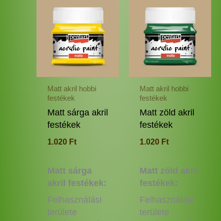
Ennek
Enne
a
a
terméknek
termé
több
több
variációja
variác
van.
van.
A
A
változatok
változ
Matt akril hobbi
Matt akril hobbi
a
a
festékek
festékek
termékoldalon
termé
Matt sárga akril
Matt zöld akril
választhatók
válas
festékek
festékek
ki
ki
1.020
Ft
1.020
Ft
Matt sárga
Matt zöld akril
akril festékek:
festékek:
Felhasználási
Felhasználási
területe
területe