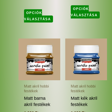
OPCIÓK
OPCIÓK
VÁLASZTÁSA
VÁLASZTÁSA
Ennek
Enne
a
a
terméknek
termé
több
több
variációja
variác
van.
van.
A
A
változatok
változ
Matt akril hobbi
Matt akril hobbi
a
a
festékek
festékek
termékoldalon
termé
Matt barna
Matt kék akril
választhatók
válas
akril festékek
festékek
ki
ki