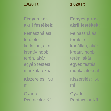
ki
ki
1.020
Ft
1.020
Ft
Fényes kék
Fényes piros
akril festékek:
akril festékek:
Felhasználási
Felhasználási
területe
területe
korlátlan, akár
korlátlan, akár
kreatív hobbi
kreatív hobbi
terén, akár
terén, akár
egyéb festési
egyéb festési
munkálatoknál.
munkálatoknál.
Kiszerelés: 50
Kiszerelés: 50
ml
ml
Gyártó:
Gyártó:
Pentacolor Kft.
Pentacolor Kft.