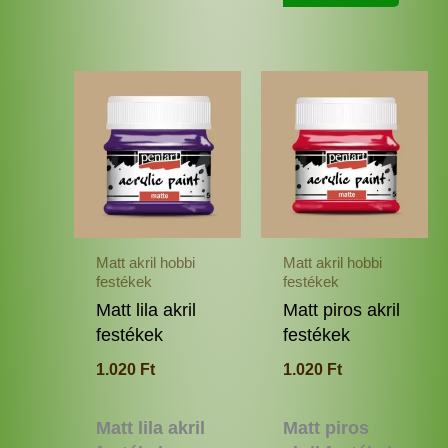
Ennek
Enne
a
a
terméknek
termé
több
több
variációja
variác
van.
van.
A
A
változatok
változ
Matt akril hobbi
Matt akril hobbi
a
a
festékek
festékek
termékoldalon
termé
Matt lila akril
Matt piros akril
választhatók
válas
festékek
festékek
ki
ki
1.020
Ft
1.020
Ft
Matt lila akril
Matt piros