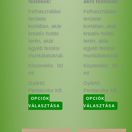
festékek:
akril festékek:
Felhasználási
Felhasználási
területe
területe
korlátlan, akár
korlátlan, akár
kreatív hobbi
kreatív hobbi
terén, akár
terén, akár
egyéb festési
egyéb festési
munkálatoknál.
munkálatoknál.
Kiszerelés: 50
Kiszerelés: 50
ml
ml
Gyártó:
Gyártó:
Pentacolor Kft.
Pentacolor Kft.
OPCIÓK
OPCIÓK
VÁLASZTÁSA
VÁLASZTÁSA