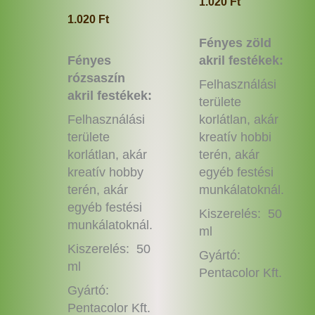
1.020
Ft
1.020
Ft
Fényes zöld
Fényes
akril festékek:
rózsaszín
Felhasználási
akril festékek:
területe
Felhasználási
korlátlan, akár
területe
kreatív hobbi
korlátlan, akár
terén, akár
kreatív hobby
egyéb festési
terén, akár
munkálatoknál.
egyéb festési
Kiszerelés: 50
munkálatoknál.
ml
Kiszerelés: 50
Gyártó:
ml
Pentacolor Kft.
Gyártó:
Pentacolor Kft.