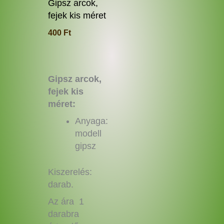
termékoldalon
Gipsz arcok,
választhatók
fejek kis méret
ki
400
Ft
Gipsz arcok,
fejek kis
méret:
Anyaga:
modell
gipsz
Kiszerelés:
darab.
Az ára 1
darabra