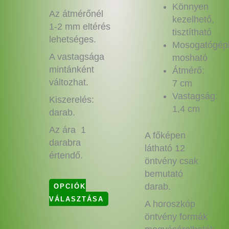
Könnyen
Az átmérőnél
kezelhető,
1-2 mm eltérés
tisztítható
lehetséges.
Mosogatógép
A vastagsága
mosható
mintánként
Átmérő:
változhat.
7 cm
Vastagság:
Kiszerelés:
1,4 cm
darab.
Az ára 1
A főképen
darabra
látható 12
értendő.
öntvény csak
bemutató
darab.
OPCIÓK
VÁLASZTÁSA
A horoszkóp
öntvény formák