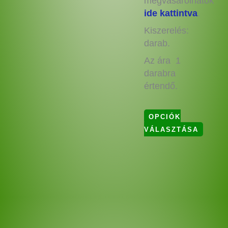
megvásárolhatók
ide kattintva
.
Kiszerelés:
darab.
Az ára 1
darabra
értendő.
OPCIÓK
VÁLASZTÁSA