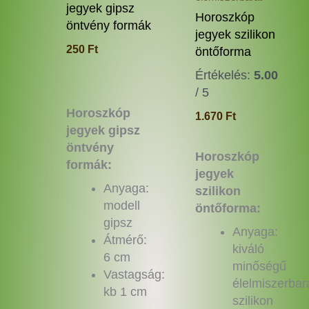
termékoldalon
termé
jegyek gipsz
Horoszkóp
választhatók
válas
öntvény formák
jegyek szilikon
ki
ki
250
Ft
öntőforma
Értékelés:
5.00
/ 5
Horoszkóp
1.670
Ft
jegyek gipsz
öntvény
Horoszkóp
formák:
jegyek
Anyaga:
szilikon
modell
öntőforma:
gipsz
Anyaga:
Átmérő:
kiváló
6 cm
minőségű
Vastagság:
élelmiszerbar
kb 1 cm
szilikon