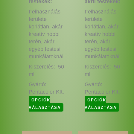
festékek:
akril festékek:
Felhasználási
Felhasználási
területe
területe
korlátlan, akár
korlátlan, akár
kreatív hobbi
kreatív hobbi
terén, akár
terén, akár
egyéb festési
egyéb festési
munkálatoknál.
munkálatoknál.
Kiszerelés: 50
Kiszerelés: 50
ml
ml
Gyártó:
Gyártó:
Pentacolor Kft.
Pentacolor Kft.
OPCIÓK
OPCIÓK
VÁLASZTÁSA
VÁLASZTÁSA