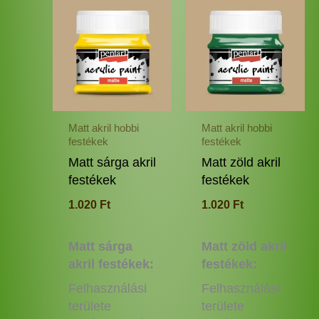
Ennek
Enne
a
a
terméknek
termé
több
több
variációja
variác
van.
van.
A
A
változatok
változ
Matt akril hobbi
Matt akril hobbi
a
a
festékek
festékek
termékoldalon
termé
Matt sárga akril
Matt zöld akril
választhatók
válas
festékek
festékek
ki
ki
1.020
Ft
1.020
Ft
Matt sárga
Matt zöld akril
akril festékek:
festékek:
Felhasználási
Felhasználási
területe
területe