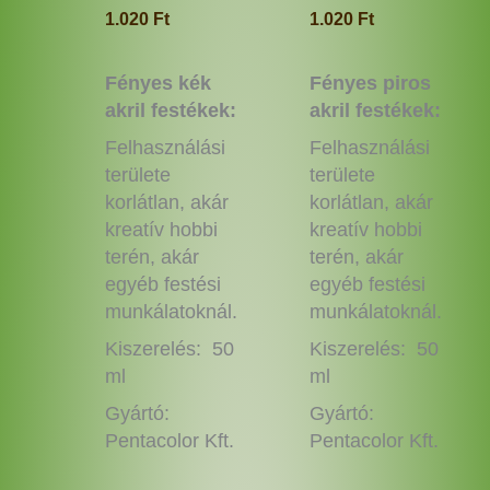
ki
ki
1.020
Ft
1.020
Ft
Fényes kék
Fényes piros
akril festékek:
akril festékek:
Felhasználási
Felhasználási
területe
területe
korlátlan, akár
korlátlan, akár
kreatív hobbi
kreatív hobbi
terén, akár
terén, akár
egyéb festési
egyéb festési
munkálatoknál.
munkálatoknál.
Kiszerelés: 50
Kiszerelés: 50
ml
ml
Gyártó:
Gyártó:
Pentacolor Kft.
Pentacolor Kft.