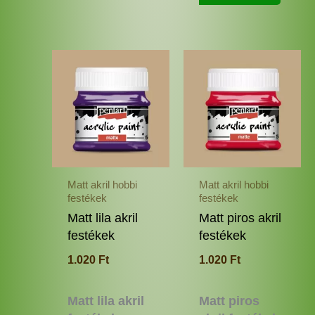
Ennek
Enne
a
a
terméknek
termé
több
több
variációja
variác
van.
van.
A
A
változatok
változ
Matt akril hobbi
Matt akril hobbi
a
a
festékek
festékek
termékoldalon
termé
Matt lila akril
Matt piros akril
választhatók
válas
festékek
festékek
ki
ki
1.020
Ft
1.020
Ft
Matt lila akril
Matt piros