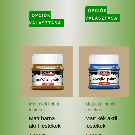
OPCIÓK
OPCIÓK
VÁLASZTÁSA
VÁLASZTÁSA
Ennek
Enne
a
a
terméknek
termé
több
több
variációja
variác
van.
van.
A
A
változatok
változ
Matt akril hobbi
Matt akril hobbi
a
a
festékek
festékek
termékoldalon
termé
Matt barna
Matt kék akril
választhatók
válas
akril festékek
festékek
ki
ki