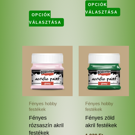
OPCIÓK
VÁLASZTÁSA
OPCIÓK
VÁLASZTÁSA
Ennek
Enne
a
a
terméknek
termé
több
több
variációja
variác
van.
van.
A
A
változatok
változ
Fényes hobby
Fényes hobby
a
a
festékek
festékek
termékoldalon
termé
Fényes
Fényes zöld
választhatók
válas
rózsaszín akril
akril festékek
ki
ki
festékek