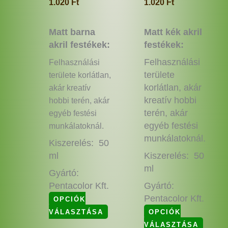
1.020
Ft
1.020
Ft
Matt barna
Matt kék akril
akril festékek:
festékek:
Felhasználási
Felhasználási
területe
területe korlátlan,
korlátlan, akár
akár kreatív
kreatív hobbi
hobbi terén, akár
terén, akár
egyéb festési
egyéb festési
munkálatoknál.
munkálatoknál.
Kiszerelés: 50
ml
Kiszerelés: 50
ml
Gyártó:
Pentacolor Kft.
Gyártó:
Pentacolor Kft.
OPCIÓK
VÁLASZTÁSA
OPCIÓK
VÁLASZTÁSA