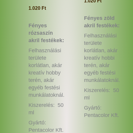
1.020
Ft
1.020
Ft
Fényes zöld
Fényes
akril festékek:
rózsaszín
Felhasználási
akril festékek:
területe
Felhasználási
korlátlan, akár
területe
kreatív hobbi
korlátlan, akár
terén, akár
kreatív hobby
egyéb festési
terén, akár
munkálatoknál.
egyéb festési
Kiszerelés: 50
munkálatoknál.
ml
Kiszerelés: 50
Gyártó:
ml
Pentacolor Kft.
Gyártó:
Pentacolor Kft.