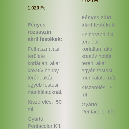
1.020
Ft
1.020
Ft
Fényes zöld
Fényes
akril festékek:
rózsaszín
Felhasználási
akril festékek:
területe
Felhasználási
korlátlan, akár
területe
kreatív hobbi
korlátlan, akár
terén, akár
kreatív hobby
egyéb festési
terén, akár
munkálatoknál.
egyéb festési
Kiszerelés: 50
munkálatoknál.
ml
Kiszerelés: 50
Gyártó:
ml
Pentacolor Kft.
Gyártó:
Pentacolor Kft.