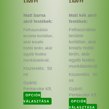
1.020
Ft
1.020
Ft
Matt barna
Matt kék akril
akril festékek:
festékek:
Felhasználási
Felhasználási
területe
területe korlátlan,
korlátlan, akár
akár kreatív
kreatív hobbi
hobbi terén, akár
terén, akár
egyéb festési
egyéb festési
munkálatoknál.
munkálatoknál.
Kiszerelés: 50
ml
Kiszerelés: 50
ml
Gyártó:
Pentacolor Kft.
Gyártó:
Pentacolor Kft.
OPCIÓK
VÁLASZTÁSA
OPCIÓK
VÁLASZTÁSA