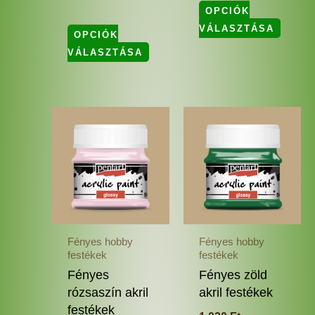
OPCIÓK
VÁLASZTÁSA
OPCIÓK
VÁLASZTÁSA
Ennek
Enne
a
a
terméknek
termé
több
több
variációja
variác
van.
van.
A
A
változatok
változ
Fényes hobby
Fényes hobby
a
a
festékek
festékek
termékoldalon
termé
Fényes
Fényes zöld
választhatók
válas
rózsaszín akril
akril festékek
ki
ki
festékek