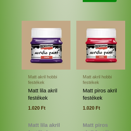
Ennek
Enne
a
a
terméknek
termé
több
több
variációja
variác
van.
van.
A
A
változatok
változ
Matt akril hobbi
Matt akril hobbi
a
a
festékek
festékek
termékoldalon
termé
Matt lila akril
Matt piros akril
választhatók
válas
festékek
festékek
ki
ki
1.020
Ft
1.020
Ft
Matt lila akril
Matt piros