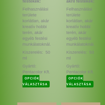
festékek:
akril festékek:
Felhasználási
Felhasználási
területe
területe
korlátlan, akár
korlátlan, akár
kreatív hobbi
kreatív hobbi
terén, akár
terén, akár
egyéb festési
egyéb festési
munkálatoknál.
munkálatoknál.
Kiszerelés: 50
Kiszerelés: 50
ml
ml
Gyártó:
Gyártó:
Pentacolor Kft.
Pentacolor Kft.
OPCIÓK
OPCIÓK
VÁLASZTÁSA
VÁLASZTÁSA