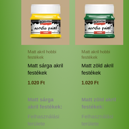
Ennek
Enne
a
a
terméknek
termé
több
több
variációja
variác
van.
van.
A
A
változatok
változ
Matt akril hobbi
Matt akril hobbi
a
a
festékek
festékek
termékoldalon
termé
Matt sárga akril
Matt zöld akril
választhatók
válas
festékek
festékek
ki
ki
1.020
Ft
1.020
Ft
Matt sárga
Matt zöld akril
akril festékek:
festékek:
Felhasználási
Felhasználási
területe
területe