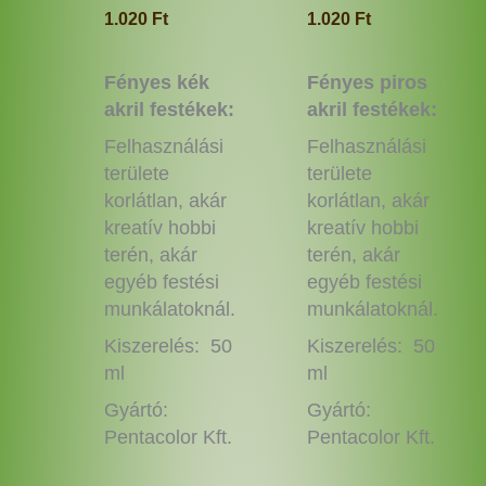
ki
ki
1.020
Ft
1.020
Ft
Fényes kék
Fényes piros
akril festékek:
akril festékek:
Felhasználási
Felhasználási
területe
területe
korlátlan, akár
korlátlan, akár
kreatív hobbi
kreatív hobbi
terén, akár
terén, akár
egyéb festési
egyéb festési
munkálatoknál.
munkálatoknál.
Kiszerelés: 50
Kiszerelés: 50
ml
ml
Gyártó:
Gyártó:
Pentacolor Kft.
Pentacolor Kft.