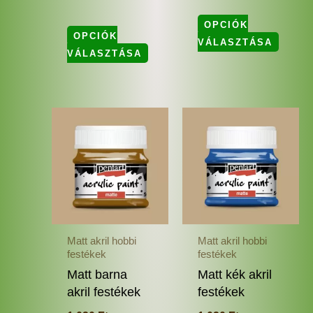
OPCIÓK
OPCIÓK
VÁLASZTÁSA
VÁLASZTÁSA
Ennek
Enne
a
a
terméknek
termé
több
több
variációja
variác
van.
van.
A
A
változatok
változ
Matt akril hobbi
Matt akril hobbi
a
a
festékek
festékek
termékoldalon
termé
Matt barna
Matt kék akril
választhatók
válas
akril festékek
festékek
ki
ki