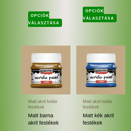
OPCIÓK
OPCIÓK
VÁLASZTÁSA
VÁLASZTÁSA
Ennek
Enne
a
a
terméknek
termé
több
több
variációja
variác
van.
van.
A
A
változatok
változ
Matt akril hobbi
Matt akril hobbi
a
a
festékek
festékek
termékoldalon
termé
Matt barna
Matt kék akril
választhatók
válas
akril festékek
festékek
ki
ki