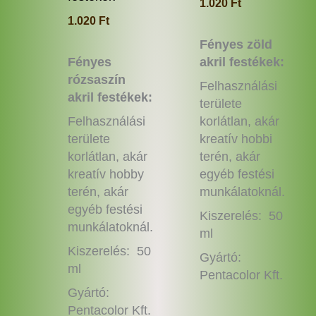
1.020
Ft
1.020
Ft
Fényes zöld
Fényes
akril festékek:
rózsaszín
Felhasználási
akril festékek:
területe
Felhasználási
korlátlan, akár
területe
kreatív hobbi
korlátlan, akár
terén, akár
kreatív hobby
egyéb festési
terén, akár
munkálatoknál.
egyéb festési
Kiszerelés: 50
munkálatoknál.
ml
Kiszerelés: 50
Gyártó:
ml
Pentacolor Kft.
Gyártó:
Pentacolor Kft.