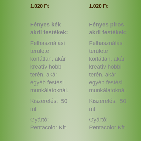
ki
ki
1.020
Ft
1.020
Ft
Fényes kék
Fényes piros
akril festékek:
akril festékek:
Felhasználási
Felhasználási
területe
területe
korlátlan, akár
korlátlan, akár
kreatív hobbi
kreatív hobbi
terén, akár
terén, akár
egyéb festési
egyéb festési
munkálatoknál.
munkálatoknál.
Kiszerelés: 50
Kiszerelés: 50
ml
ml
Gyártó:
Gyártó:
Pentacolor Kft.
Pentacolor Kft.