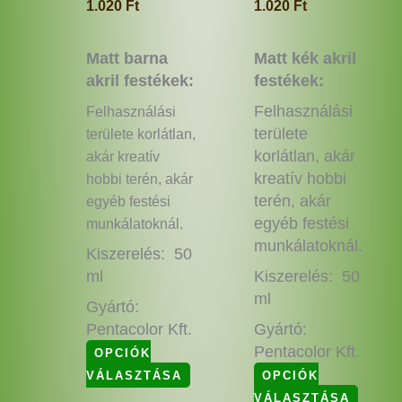
1.020
Ft
1.020
Ft
Matt barna
Matt kék akril
akril festékek:
festékek:
Felhasználási
Felhasználási
területe
területe korlátlan,
korlátlan, akár
akár kreatív
kreatív hobbi
hobbi terén, akár
terén, akár
egyéb festési
egyéb festési
munkálatoknál.
munkálatoknál.
Kiszerelés: 50
ml
Kiszerelés: 50
ml
Gyártó:
Pentacolor Kft.
Gyártó:
Pentacolor Kft.
OPCIÓK
VÁLASZTÁSA
OPCIÓK
VÁLASZTÁSA