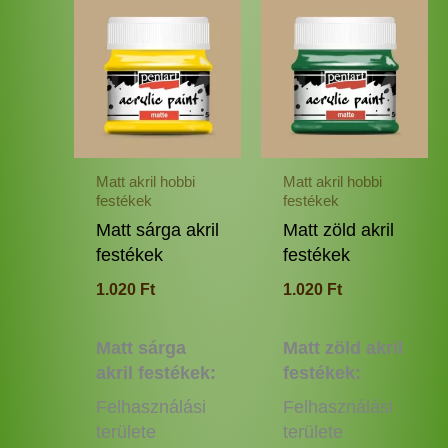
Ennek
Enne
a
a
terméknek
termé
több
több
variációja
variác
van.
van.
A
A
változatok
változ
Matt akril hobbi
Matt akril hobbi
a
a
festékek
festékek
termékoldalon
termé
Matt sárga akril
Matt zöld akril
választhatók
válas
festékek
festékek
ki
ki
1.020
Ft
1.020
Ft
Matt sárga
Matt zöld akril
akril festékek:
festékek:
Felhasználási
Felhasználási
területe
területe