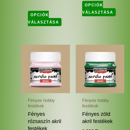
OPCIÓK
VÁLASZTÁSA
OPCIÓK
VÁLASZTÁSA
Ennek
Enne
a
a
terméknek
termé
több
több
variációja
variác
van.
van.
A
A
változatok
változ
Fényes hobby
Fényes hobby
a
a
festékek
festékek
termékoldalon
termé
Fényes
Fényes zöld
választhatók
válas
rózsaszín akril
akril festékek
ki
ki
festékek