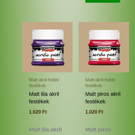
Ennek
Enne
a
a
terméknek
termé
több
több
variációja
variác
van.
van.
A
A
változatok
változ
Matt akril hobbi
Matt akril hobbi
a
a
festékek
festékek
termékoldalon
termé
Matt lila akril
Matt piros akril
választhatók
válas
festékek
festékek
ki
ki
1.020
Ft
1.020
Ft
Matt lila akril
Matt piros