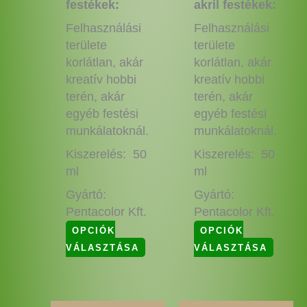
festékek:
akril festékek:
Felhasználási
Felhasználási
területe
területe
korlátlan, akár
korlátlan, akár
kreatív hobbi
kreatív hobbi
terén, akár
terén, akár
egyéb festési
egyéb festési
munkálatoknál.
munkálatoknál.
Kiszerelés: 50
Kiszerelés: 50
ml
ml
Gyártó:
Gyártó:
Pentacolor Kft.
Pentacolor Kft.
OPCIÓK
OPCIÓK
VÁLASZTÁSA
VÁLASZTÁSA