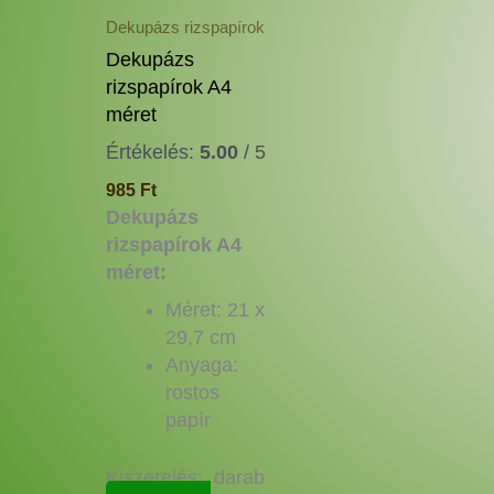
a
Dekupázs rizspapírok
termékoldalon
Dekupázs
választhatók
rizspapírok A4
ki
méret
Értékelés:
5.00
/ 5
985
Ft
Dekupázs
rizspapírok A4
méret:
Méret: 21 x
29,7 cm
Anyaga:
rostos
papír
Kiszerelés: darab