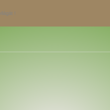
ilágát !