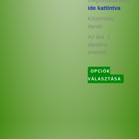
megvásárolhatók
ide kattintva
.
Kiszerelés:
darab.
Az ára 1
darabra
értendő.
OPCIÓK
VÁLASZTÁSA