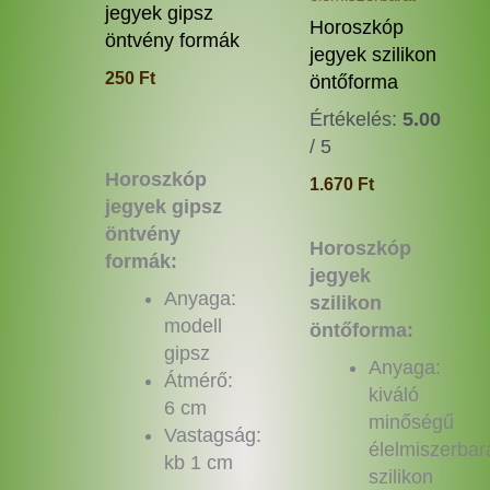
termékoldalon
termé
jegyek gipsz
Horoszkóp
választhatók
válas
öntvény formák
jegyek szilikon
ki
ki
250
Ft
öntőforma
Értékelés:
5.00
/ 5
Horoszkóp
1.670
Ft
jegyek gipsz
öntvény
Horoszkóp
formák:
jegyek
Anyaga:
szilikon
modell
öntőforma:
gipsz
Anyaga:
Átmérő:
kiváló
6 cm
minőségű
Vastagság:
élelmiszerbar
kb 1 cm
szilikon