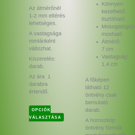
Könnyen
Az átmérőnél
kezelhető,
1-2 mm eltérés
tisztítható
lehetséges.
Mosogatógép
A vastagsága
mosható
mintánként
Átmérő:
változhat.
7 cm
Vastagság:
Kiszerelés:
1,4 cm
darab.
Az ára 1
A főképen
darabra
látható 12
értendő.
öntvény csak
bemutató
darab.
OPCIÓK
VÁLASZTÁSA
A horoszkóp
öntvény formák