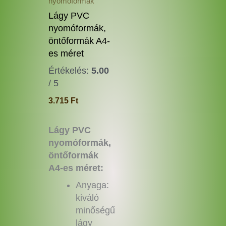
a
nyomóformák
termékoldalon
Lágy PVC
választhatók
nyomóformák,
ki
öntőformák A4-
es méret
Értékelés:
5.00
/ 5
3.715
Ft
Lágy PVC
nyomóformák,
öntőformák
A4-es méret:
Anyaga:
kiváló
minőségű
lágy