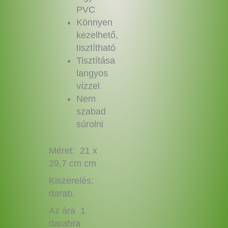
PVC
Könnyen
kezelhető,
tisztítható
Tisztítása
langyos
vízzel
Nem
szabad
súrolni
Méret: 21 x
29,7 cm cm
Kiszerelés:
darab.
Az ára 1
darabra