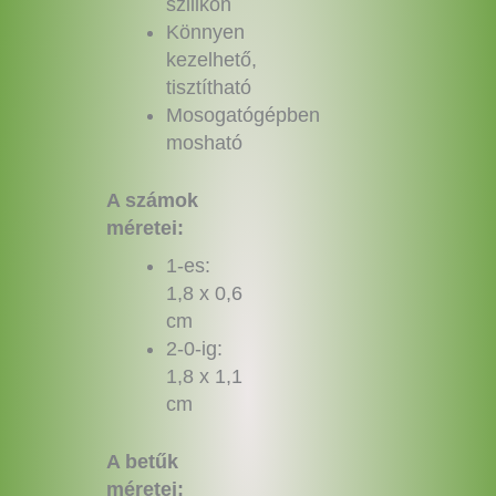
szilikon
Könnyen
kezelhető,
tisztítható
Mosogatógépben
mosható
A számok
méretei:
1-es:
1,8 x 0,6
cm
2-0-ig:
1,8 x 1,1
cm
A betűk
méretei: