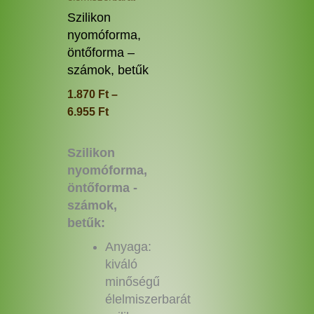
termékoldalon
Szilikon
választhatók
nyomóforma,
ki
öntőforma –
számok, betűk
1.870
Ft
–
6.955
Ft
Szilikon
nyomóforma,
öntőforma -
számok,
betűk:
Anyaga:
kiváló
minőségű
élelmiszerbarát