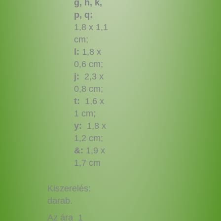
g, h, k,
p, q:
1,8 x 1,1
cm;
l:
1,8 x
0,6 cm;
j:
2,3 x
0,8 cm;
t:
1,6 x
1 cm;
y:
1,8 x
1,2 cm;
&:
1,9 x
1,7 cm
Kiszerelés:
darab.
Az ára 1