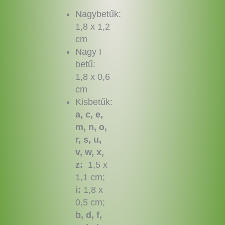
Nagybetűk:
1,8 x 1,2
cm
Nagy I
betű:
1,8 x 0,6
cm
Kisbetűk:
a, c, e,
m, n, o,
r, s, u,
v, w, x,
z:
1,5 x
1,1 cm;
i:
1,8 x
0,5 cm;
b, d, f,