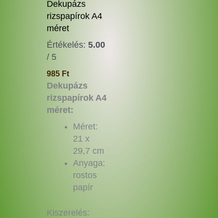
termékoldalon
Dekupázs
választhatók
rizspapírok A4
ki
méret
Értékelés:
5.00
/ 5
985
Ft
Dekupázs
rizspapírok A4
méret:
Méret:
21 x
29,7 cm
Anyaga:
rostos
papír
Kiszerelés: