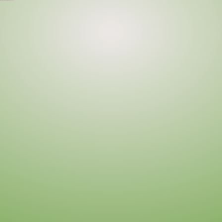
a
termékoldalon
választhatók
ki
a