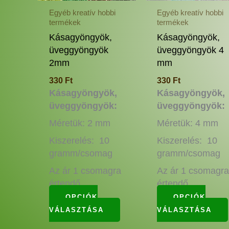
a
Egyéb kreatív hobbi
Egyéb kreatív hobbi
termékek
termékek
termékoldalon
választhatók
Kásagyöngyök,
Kásagyöngyök,
ki
üveggyöngyök
üveggyöngyök 4
2mm
mm
330
Ft
330
Ft
Kásagyöngyök,
Kásagyöngyök,
üveggyöngyök:
üveggyöngyök:
Méretük: 2 mm
Méretük: 4 mm
Kiszerelés: 10
Kiszerelés: 10
gramm/csomag
gramm/csomag
Az ár 1 csomagra
Az ár 1 csomagr
értendő.
értendő.
OPCIÓK
OPCIÓK
VÁLASZTÁSA
VÁLASZTÁSA