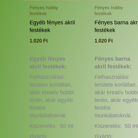
a
Fényes hobby
Fényes hobby
festékek
festékek
termékoldalon
választhatók
Egyéb fényes akril
Fényes barna akri
ki
festékek
festékek
1.020
Ft
1.020
Ft
Egyéb fényes
Fényes barna
akril festékek:
akril festékek:
Felhasználási
Felhasználási
területe korlátlan,
területe korlátlan,
akár kreatív hobbi
akár kreatív hobb
terén, akár egyéb
terén, akár egyéb
festési
festési
munkálatoknál.
munkálatoknál.
Kiszerelés: 50 ml
Kiszerelés: 50 m
Gyártó:
Gyártó: