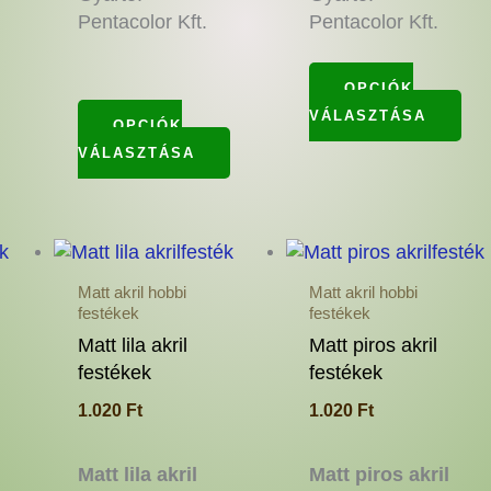
Pentacolor Kft.
Pentacolor Kft.
OPCIÓK
VÁLASZTÁSA
OPCIÓK
VÁLASZTÁSA
Ennek
Ennek
En
a
a
a
Matt akril hobbi
Matt akril hobbi
terméknek
terméknek
te
festékek
festékek
több
több
töb
Matt lila akril
Matt piros akril
variációja
variációja
var
festékek
festékek
van.
van.
van
1.020
Ft
1.020
Ft
A
A
A
változatok
változatok
vál
a
a
a
Matt lila akril
Matt piros akril