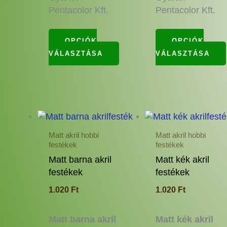
Pentacolor Kft.
Pentacolor Kft.
OPCIÓK
OPCIÓK
VÁLASZTÁSA
VÁLASZTÁSA
Ennek
a
Matt akril hobbi
Matt akril hobbi
terméknek
festékek
festékek
több
Matt barna akril
Matt kék akril
variációja
festékek
festékek
van.
1.020
Ft
1.020
Ft
A
változatok
a
Matt barna akril
Matt kék akril