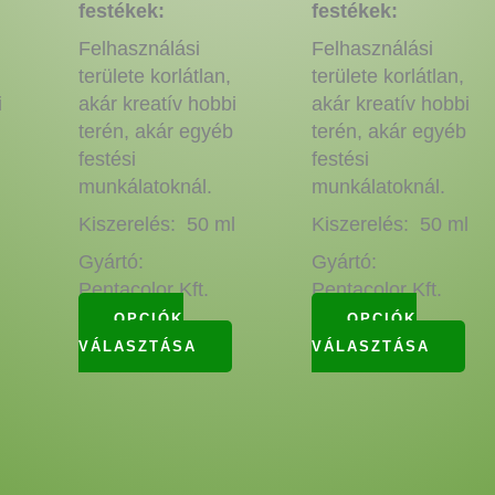
termékoldalon
termékoldalon
ter
festékek:
festékek:
választhatók
választhatók
vál
Felhasználási
Felhasználási
ki
ki
ki
területe korlátlan,
területe korlátlan,
i
akár kreatív hobbi
akár kreatív hobbi
terén, akár egyéb
terén, akár egyéb
festési
festési
munkálatoknál.
munkálatoknál.
l
Kiszerelés: 50 ml
Kiszerelés: 50 ml
Gyártó:
Gyártó:
Pentacolor Kft.
Pentacolor Kft.
OPCIÓK
OPCIÓK
VÁLASZTÁSA
VÁLASZTÁSA