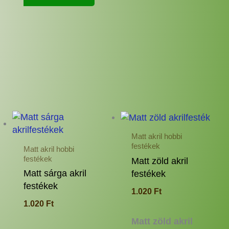
nek
Ennek
Ennek
a
a
Matt akril hobbi
rméknek
terméknek
termé
festékek
Matt akril hobbi
b
több
több
festékek
Matt zöld akril
iációja
variációja
variác
Matt sárga akril
festékek
.
van.
van.
festékek
1.020
Ft
A
A
1.020
Ft
tozatok
változatok
változ
a
a
Matt zöld akril