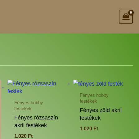
nek
Ennek
Ennek
a
a
Fényes hobby
rméknek
terméknek
termé
festékek
Fényes hobby
b
több
több
festékek
Fényes zöld akril
iációja
variációja
variác
Fényes rózsaszín
festékek
.
van.
van.
akril festékek
1.020
Ft
A
A
1.020
Ft
tozatok
változatok
változ