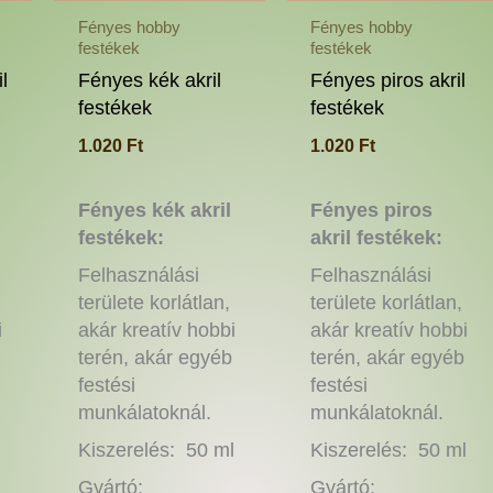
a
a
a
Fényes hobby
Fényes hobby
festékek
festékek
termékoldalon
termékoldalon
ter
választhatók
választhatók
vál
l
Fényes kék akril
Fényes piros akril
ki
ki
ki
festékek
festékek
1.020
Ft
1.020
Ft
Fényes kék akril
Fényes piros
festékek:
akril festékek:
Felhasználási
Felhasználási
területe korlátlan,
területe korlátlan,
i
akár kreatív hobbi
akár kreatív hobbi
terén, akár egyéb
terén, akár egyéb
festési
festési
munkálatoknál.
munkálatoknál.
l
Kiszerelés: 50 ml
Kiszerelés: 50 ml
Gyártó:
Gyártó: