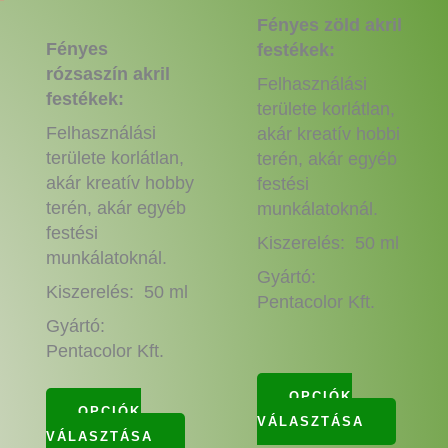
a
a
Fényes zöld akril
mékoldalon
termékoldalon
termék
Fényes
festékek:
aszthatók
választhatók
válasz
rózsaszín akril
Felhasználási
ki
ki
festékek:
területe korlátlan,
Felhasználási
akár kreatív hobbi
területe korlátlan,
terén, akár egyéb
akár kreatív hobby
festési
terén, akár egyéb
munkálatoknál.
festési
Kiszerelés: 50 ml
munkálatoknál.
Gyártó:
Kiszerelés: 50 ml
Pentacolor Kft.
Gyártó:
Pentacolor Kft.
OPCIÓK
OPCIÓK
VÁLASZTÁSA
VÁLASZTÁSA