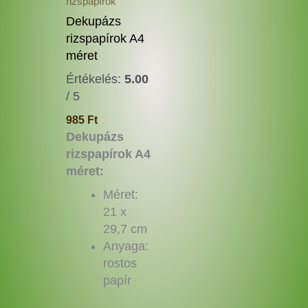
a
rizspapírok
termékoldalon
Dekupázs
választhatók
rizspapírok A4
ki
méret
Értékelés:
5.00
/ 5
985
Ft
Dekupázs
rizspapírok A4
méret:
Méret:
21 x
29,7 cm
Anyaga:
rostos
papír