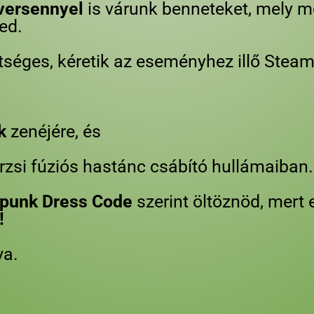
jversennyel
is várunk benneteket, mely mo
ed.
tséges, kéretik az eseményhez illő Stea
k
zenéjére, és
rzsi fúziós hastánc csábító hullámaiban.
punk Dress Code
szerint öltöznöd, mert
!
va.