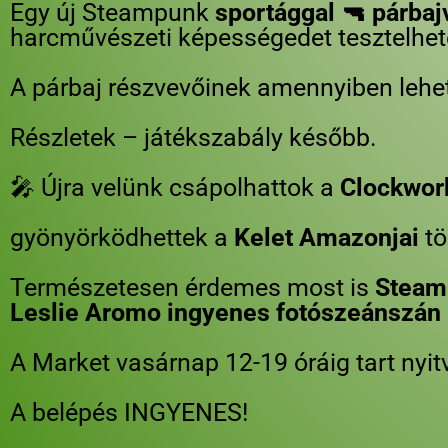
Egy új Steampunk
sportággal 🔫 párba
harcművészeti képességedet tesztelhet
A párbaj részvevőinek amennyiben lehe
Részletek – játékszabály később.
🎤 Újra velünk csápolhattok a
Clockwor
gyönyörködhettek a
Kelet Amazonjai
tö
Természetesen érdemes most is
Steam
Leslie Aromo ingyenes fotószeánszán 
A Market vasárnap 12-19 óráig tart nyit
A belépés INGYENES!