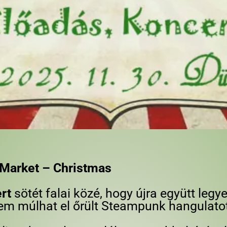
Market – Christmas
rt
sötét falai közé, hogy újra együtt le
sem múlhat el őrült Steampunk hangulatot