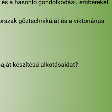
l és a hasonló gondolkodású embereket
orszak gőztechnikáját és a viktoriánus
saját készítésű alkotásaidat?