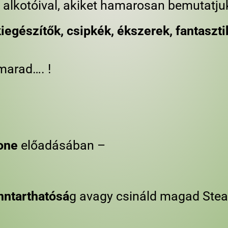
, alkotóival, akiket hamarosan bemutatju
kiegészítők, csipkék, ékszerek, fantasz
marad…. !
one
előadásában –
nntarthatósá
g avagy csináld magad Stea