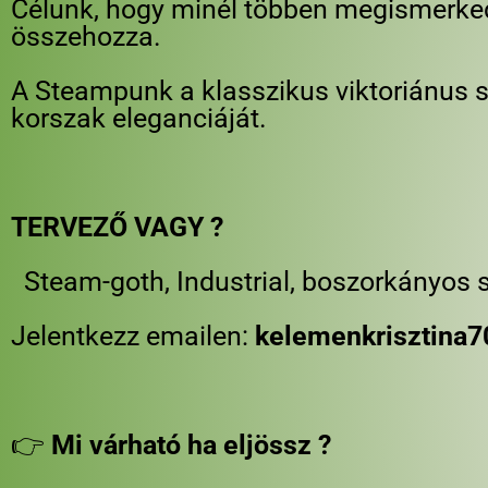
Célunk, hogy minél többen megismerked
összehozza.
A Steampunk a klasszikus viktoriánus sc
korszak eleganciáját.
TERVEZŐ VAGY ?
Steam-goth, Industrial, boszorkányos st
Jelentkezz emailen:
kelemenkrisztina
👉
Mi várható ha eljössz ?