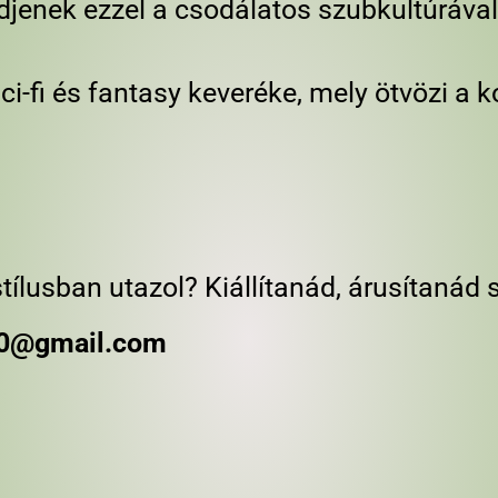
jenek ezzel a csodálatos szubkultúráva
i-fi és fantasy keveréke, mely ötvözi a k
ílusban utazol? Kiállítanád, árusítanád 
70@gmail.com