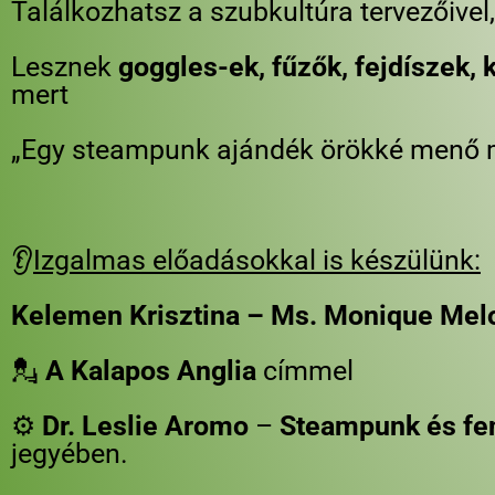
Találkozhatsz a szubkultúra tervezőivel
Lesznek
goggles-ek, fűzők, fejdíszek, 
mert
„Egy steampunk ajándék örökké menő 
👂
Izgalmas előadásokkal is készülünk:
Kelemen Krisztina – Ms. Monique Mel
💂
A Kalapos Anglia
címmel
⚙️
Dr. Leslie Aromo
–
Steampunk és fe
jegyében.