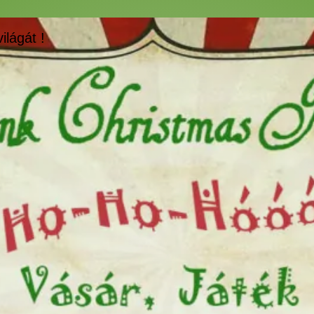
ilágát !