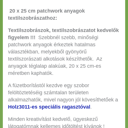
20 x 25 cm patchwork anyagok
textilszobrászathoz:
Textilszobrászok, textilszobrászatot kedvelők
figyelem !!!
Szebbnél szebb, minőségi
patchwork anyagok érkeztek hatalmas
választékban, melyekből gyönyörű
textilszorászati alkotások készíthetők. Az
anyagok téglalap alakúak, 20 x 25 cm-es
méretben kaphatók.
A füzetborítástól kezdve egy szobor
felöltöztetéséig számtalan területen
alkalmazhatók, mivel nagyon jól kövesíthetőek a
Holz3011-es speciális ragasztóval
.
Minden kreativítást kedvelő, ügyeskezű
látogatómnak kellemes időtöltést kívánok !