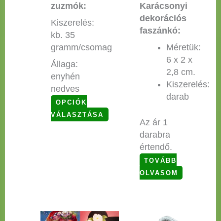
zuzmók:
Karácsonyi
dekorációs
Kiszerelés:
faszánkó:
kb. 35
gramm/csomag
Méretük:
6 x 2 x
Állaga:
2,8 cm.
enyhén
Kiszerelés:
nedves
darab
OPCIÓK
VÁLASZTÁSA
Az ár 1
darabra
értendő.
TOVÁBB
OLVASOM
Ennek
Ennek