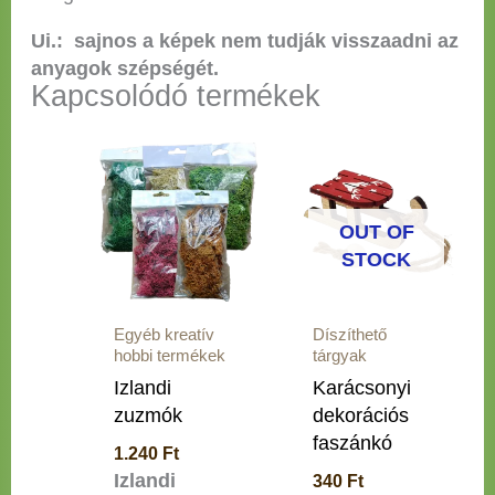
Ui.: sajnos a képek nem tudják visszaadni az
anyagok szépségét.
Kapcsolódó termékek
Ennek
a
terméknek
több
OUT OF
variációja
STOCK
van.
A
Egyéb kreatív
Díszíthető
változatok
hobbi termékek
tárgyak
a
Izlandi
Karácsonyi
termékoldalon
zuzmók
dekorációs
választhatók
faszánkó
ki
1.240
Ft
Izlandi
340
Ft