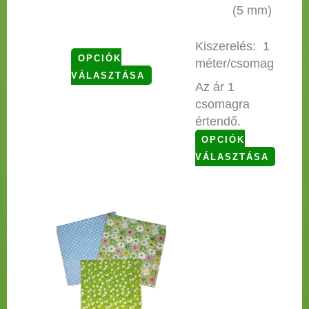
(5 mm)
Kiszerelés: 1
OPCIÓK
méter/csomag
VÁLASZTÁSA
Az ár 1
csomagra
értendő.
OPCIÓK
VÁLASZTÁSA
Ennek
a
terméknek
több
variációja
van.