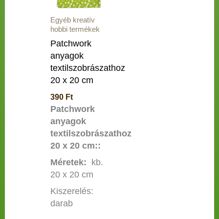
A
Egyéb kreatív
változatok
hobbi termékek
a
Patchwork
termékoldalon
anyagok
választhatók
textilszobrászathoz
ki
20 x 20 cm
390
Ft
Patchwork
anyagok
textilszobrászathoz
20 x 20 cm::
Méretek:
kb.
20 x 20 cm
Kiszerelés:
darab