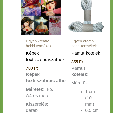
a
a
terméknek
terméknek
több
több
variációja
variációja
van.
van.
A
A
Egyéb kreatív
Egyéb kreatív
változatok
változatok
hobbi termékek
hobbi termékek
a
a
Képek
Pamut kötelek
termékoldalon
termékoldalon
textilszobrászathoz
választhatók
választhatók
855
Ft
ki
ki
Pamut
780
Ft
Képek
kötelek:
textilszobrászathoz:
Méretük:
Méretek:
kb.
1 cm
A4-es méret
(10
Kiszerelés:
mm)
darab
0,5 cm