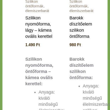
Szilikon
Szilikon
öntőformák,
öntőformák,
élemiszerbarát
élemiszerbarát
Szilikon
Barokk
nyomóforma,
díszítőelem
lágy – kámea
szilikon
ovális kerettel
öntőforma
1.490
Ft
980
Ft
Szilikon
Barokk
nyomóforma,
díszítőelem
öntőforma –
szilikon
kámea ovális
öntőforma:
kerettel:
Anyaga:
Anyaga:
kiváló
kiváló
minőségű
minőségű
élelmiszerbar