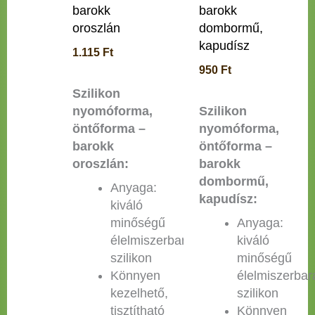
barokk
barokk
oroszlán
dombormű,
kapudísz
1.115
Ft
950
Ft
Szilikon
nyomóforma,
Szilikon
öntőforma –
nyomóforma,
barokk
öntőforma –
oroszlán:
barokk
dombormű,
Anyaga:
kapudísz:
kiváló
minőségű
Anyaga:
élelmiszerbarát
kiváló
szilikon
minőségű
Könnyen
élelmiszerbar
kezelhető,
szilikon
tisztítható
Könnyen