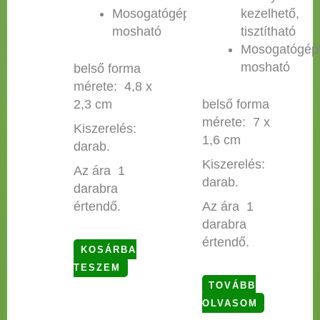
Mosogatógépben
kezelhető,
mosható
tisztítható
Mosogatógép
mosható
belső forma
mérete: 4,8 x
2,3 cm
belső forma
mérete: 7 x
Kiszerelés:
1,6 cm
darab.
Kiszerelés:
Az ára 1
darab.
darabra
értendő.
Az ára 1
darabra
értendő.
KOSÁRBA
TESZEM
TOVÁBB
OLVASOM