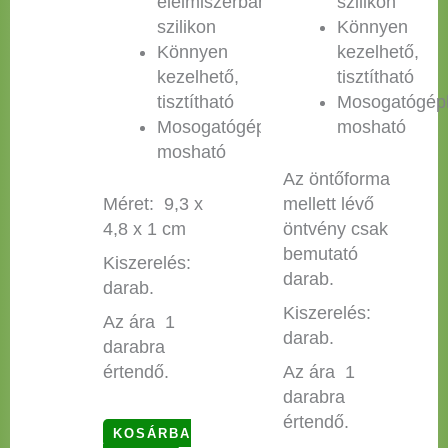
élelmiszerbarát
szilikon
szilikon
Könnyen
Könnyen
kezelhető,
kezelhető,
tisztítható
tisztítható
Mosogatógép
Mosogatógépben
mosható
mosható
Az öntőforma
Méret: 9,3 x
mellett lévő
4,8 x 1 cm
öntvény csak
bemutató
Kiszerelés:
darab.
darab.
Kiszerelés:
Az ára 1
darab.
darabra
értendő.
Az ára 1
darabra
értendő.
KOSÁRBA