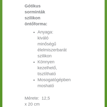
Gótikus
sorminták
szilikon
öntőforma:
Anyaga:
kiváló
minőségű
élelmiszerbarát
szilikon
Könnyen
kezelhető,
tisztítható
Mosogatógépben
mosható
Mérete: 12,5
x 20 cm