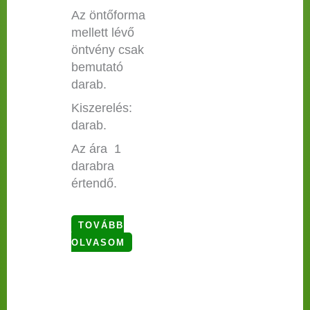
Az öntőforma
mellett lévő
öntvény csak
bemutató
darab.
Kiszerelés:
darab.
Az ára 1
darabra
értendő.
TOVÁBB
OLVASOM