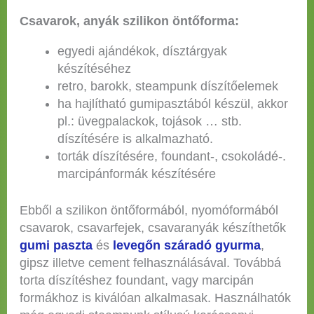
Csavarok, anyák szilikon öntőforma:
egyedi ajándékok, dísztárgyak
készítéséhez
retro, barokk, steampunk díszítőelemek
ha hajlítható gumipasztából készül, akkor
pl.: üvegpalackok, tojások … stb.
díszítésére is alkalmazható.
torták díszítésére, foundant-, csokoládé-.
marcipánformák készítésére
Ebből a szilikon öntőformából, nyomóformából
csavarok, csavarfejek, csavaranyák készíthetők
gumi paszta
és
levegőn száradó gyurma
,
gipsz illetve cement felhasználásával. Továbbá
torta díszítéshez foundant, vagy marcipán
formákhoz is kiválóan alkalmasak. Használhatók