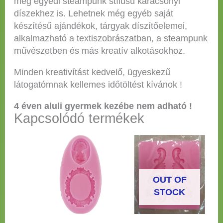
még egyedi steampunk stílusú karácsonyi
díszekhez is. Lehetnek még egyéb saját
készítésű ajándékok, tárgyak díszítőelemei,
alkalmazható a textiszobrászatban, a steampunk
művészetben és más kreatív alkotásokhoz.
Minden kreativítást kedvelő, ügyeskezű
látogatómnak kellemes időtöltést kívánok !
4 éven aluli gyermek kezébe nem adható !
Kapcsolódó termékek
OUT OF
STOCK