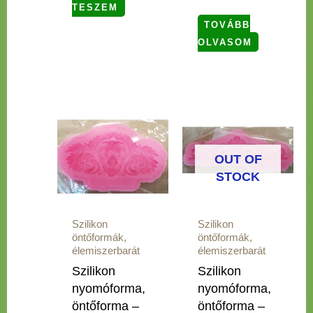
TESZEM
TOVÁBB
OLVASOM
OUT OF
STOCK
Szilikon
Szilikon
öntőformák,
öntőformák,
élemiszerbarát
élemiszerbarát
Szilikon
Szilikon
nyomóforma,
nyomóforma,
öntőforma –
öntőforma –