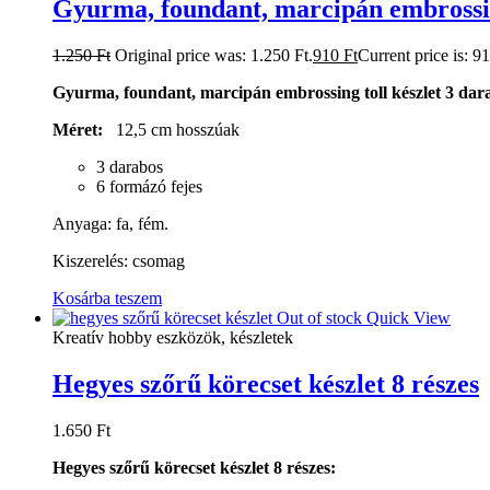
Gyurma, foundant, marcipán embrossing
1.250
Ft
Original price was: 1.250 Ft.
910
Ft
Current price is: 91
Gyurma, foundant, marcipán embrossing toll készlet 3 dar
Méret:
12,5 cm hosszúak
3 darabos
6 formázó fejes
Anyaga: fa, fém.
Kiszerelés: csomag
Kosárba teszem
Out of stock
Quick View
Kreatív hobby eszközök, készletek
Hegyes szőrű körecset készlet 8 részes
1.650
Ft
Hegyes szőrű körecset készlet 8 részes: