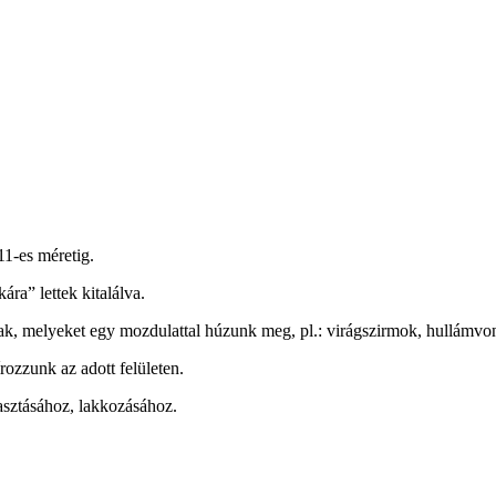
11-es méretig.
ra” lettek kitalálva.
tóak, melyeket egy mozdulattal húzunk meg, pl.: virágszirmok, hullámvo
rozzunk az adott felületen.
asztásához, lakkozásához.