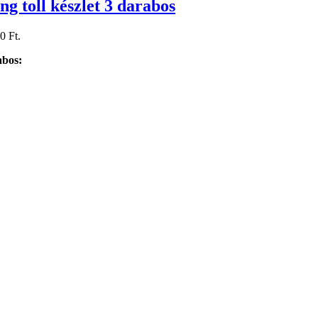
 toll készlet 3 darabos
0 Ft.
abos: