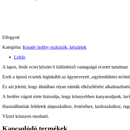
Elfogyott
Kategória:
Kreatív hobby eszközök, készletek
Leírás
A lapos, ferde ecset készlet 6 különböző vastagságú ecsetet tartalmaz 
Ezek a tipusú ecsetek leginkább az úgynevezett „egylendületes techniká
Ez azt jelenti, hogy általában olyan minták elkészítésére alkalmazha
A ferdére vágott sörte biztosítja, hogy könnyebben kanyarodjunk, laví
Használhatóak felületek alapozásához, festéséhez, lazúrozásához, rag
Vízzel könnyen mosható.
Kapcsolódó termékek