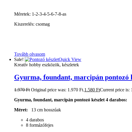
Méretek: 1-2-3-4-5-6-7-8-as
Kiszerelés: csomag
Tovább olvasom
Sale!
Quick View
Kreatív hobby eszközök, készletek
Gyurma, foundant, marcipán pontozó k
1.970
Ft
Original price was: 1.970 Ft.
1.580
Ft
Current price is: 
Gyurma, foundant, marcipán pontozó készlet 4 darabos:
Méret:
13 cm hosszúak
4 darabos
8 formázófejes