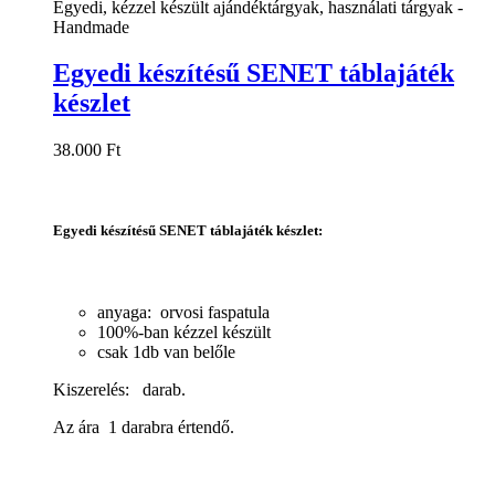
Egyedi, kézzel készült ajándéktárgyak, használati tárgyak -
Handmade
Egyedi készítésű SENET táblajáték
készlet
38.000
Ft
Egyedi készítésű SENET táblajáték készlet
:
anyaga: orvosi faspatula
100%-ban kézzel készült
csak 1db van belőle
Kiszerelés: darab.
Az ára 1 darabra értendő.