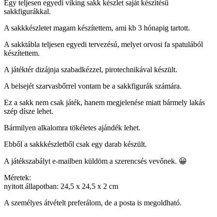
Egy teljesen egyedi viking sakk készlet saját készítésű
sakkfigurákkal.
A sakkkészletet magam készítettem, ami kb 3 hónapig tartott.
A sakktábla teljesen egyedi tervezésú, melyet orvosi fa spatulából
készítettem.
A játéktér dizájnja szabadkézzel, pirotechnikával készült.
A belsejét szarvasbőrrel vontam be a sakkfigurák számára.
Ez a sakk nem csak játék, hanem megjelenése miatt bármely lakás
szép dísze lehet.
Bármilyen alkalomra tökéletes ajándék lehet.
Ebből a sakkkészletből csak egy darab készült.
A játékszabályt e-mailben küldöm a szerencsés vevőnek. 😀
Méretek:
nyitott állapotban: 24,5 x 24,5 x 2 cm
A személyes átvételt preferálom, de a posta is megoldható.