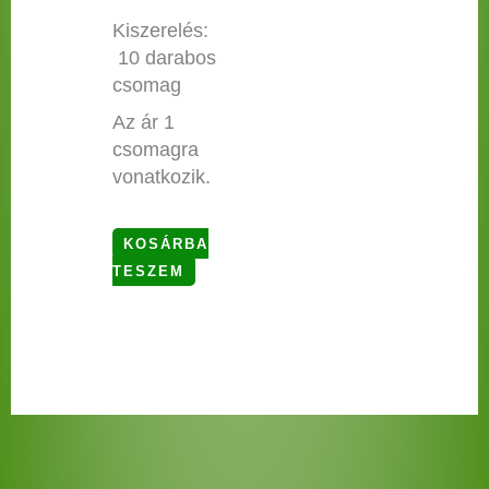
Kiszerelés:
10 darabos
csomag
Az ár 1
csomagra
vonatkozik.
KOSÁRBA
TESZEM