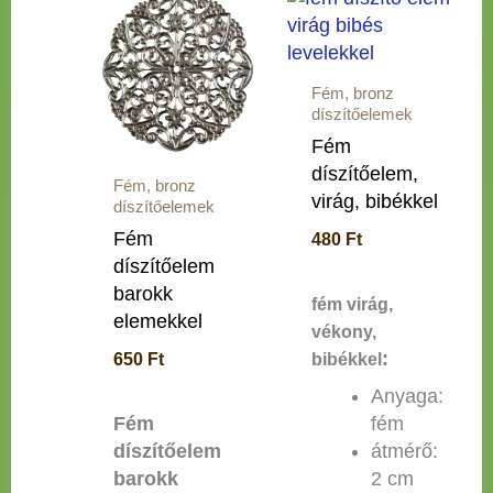
Fém, bronz
díszítőelemek
Fém
díszítőelem,
Fém, bronz
virág, bibékkel
díszítőelemek
Fém
480
Ft
díszítőelem
barokk
fém virág,
elemekkel
vékony,
:
650
Ft
bibékkel
Anyaga:
fém
Fém
átmérő:
díszítőelem
2 cm
barokk