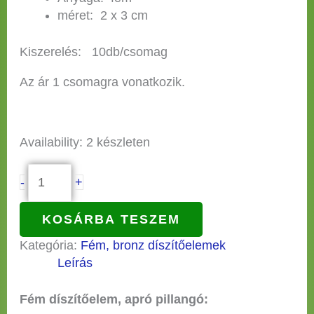
méret: 2 x 3 cm
Kiszerelés: 10db/csomag
Az ár 1 csomagra vonatkozik.
Availability:
2 készleten
-
+
KOSÁRBA TESZEM
Kategória:
Fém, bronz díszítőelemek
Leírás
Fém díszítőelem, apró pillangó: