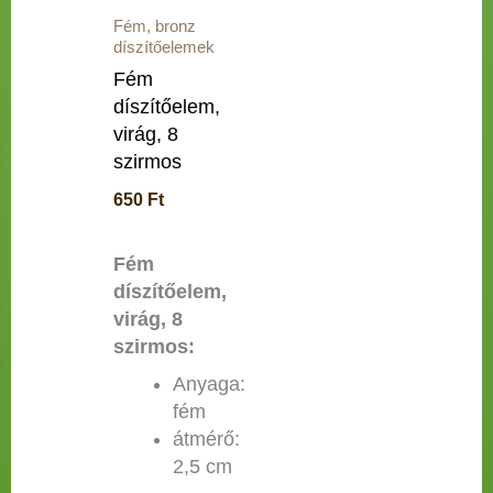
Fém, bronz
díszítőelemek
Fém
díszítőelem,
virág, 8
szirmos
650
Ft
Fém
díszítőelem,
virág, 8
szirmos:
Anyaga:
fém
átmérő:
2,5 cm