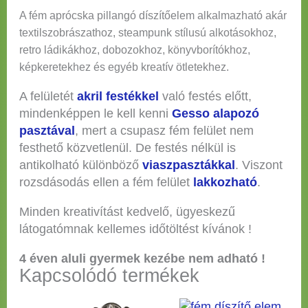
A fém aprócska pillangó díszítőelem alkalmazható akár
textilszobrászathoz, steampunk stílusú alkotásokhoz,
retro ládikákhoz, dobozokhoz, könyvborítókhoz,
képkeretekhez és egyéb kreatív ötletekhez.
A felületét
akril festékkel
való festés előtt,
mindenképpen le kell kenni
Gesso alapozó
pasztával
, mert a csupasz fém felület nem
festhető közvetlenül. De festés nélkül is
antikolható különböző
viaszpasztákkal
. Viszont
rozsdásodás ellen a fém felület
lakkozható
.
Minden kreativítást kedvelő, ügyeskezű
látogatómnak kellemes időtöltést kívánok !
4 éven aluli gyermek kezébe nem adható !
Kapcsolódó termékek