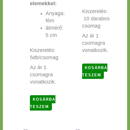
elemekkel:
Kiszerelés:
Anyaga:
10 darabos
fém
csomag
átmérő:
5 cm
Az ár 1
csomagra
vonatkozik.
Kiszerelés:
5db/csomag
Az ár 1
KOSÁRBA
csomagra
TESZEM
vonatkozik.
KOSÁRBA
TESZEM