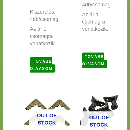
4db/csomag.
Kiszerelés:
Az ár 1
4db/csomag
csomagra
Az ár 1
vonatkozik.
csomagra
vonatkozik.
TOVÁBB
TOVÁBB
OLVASOM
OLVASOM
OUT OF
OUT OF
STOCK
STOCK