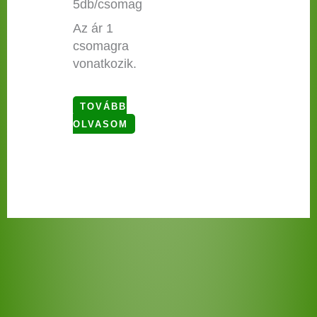
5db/csomag
Az ár 1
csomagra
vonatkozik.
TOVÁBB
OLVASOM