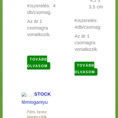
4,2 x
Kiszerelés: 4
3,5 cm
db/csomag.
Kiszerelés:
Az ár 1
4db/csomag
csomagra
vonatkozik.
Az ár 1
csomagra
vonatkozik.
TOVÁBB
TOVÁBB
OLVASOM
OLVASOM
OUT OF
STOCK
Fém, bronz
kiegészítők