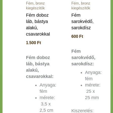
Fém, bronz
Fém, bronz
kiegészítők
kiegészítők
Fém doboz
Fém
láb, bástya
sarokvédő,
alakú,
sarokdísz
csavarokkal
600
Ft
1.500
Ft
Fém
Fém doboz
sarokvédő,
láb, bástya
sarokdísz:
alakú,
Anyaga:
csavarokkal:
fém
Anyaga:
mérete:
fém
25 x
mérete:
25 mm
3,5 x
2,5 cm
Kiszerelés: