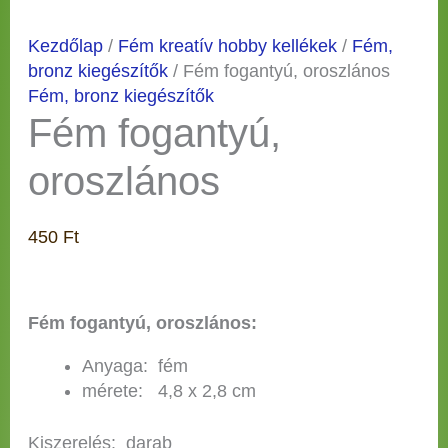
Kezdőlap
/
Fém kreatív hobby kellékek
/
Fém,
bronz kiegészítők
/ Fém fogantyú, oroszlános
Fém, bronz kiegészítők
Fém fogantyú,
oroszlános
450
Ft
Fém fogantyú, oroszlános:
Anyaga: fém
mérete: 4,8 x 2,8 cm
Kiszerelés: darab