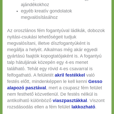
ajándékokhoz
egyéb kreatív gondolatok
megvalósításához
Az oroszlános fém fogantyúval ládikák, dobozok
nyitási-csukási lehetőségeit tudjuk
megvalósítani, illetve díszfogantyúként is
megállja a helyét. Alkalmas még akár egyedi
gyártású faajtók kopogtatójaként is. A fogantyú
talp hátuljának közepén egy 4-es menet
található. Tehát egy rövid 4-es csavarral is
felfogatható. A felületét
akril festékkel
való
festés előtt, mindenképpen le kell kenni
Gesso
alapozó pasztával
, mert a csupasz fém felület
nem festhető közvetlenül. De festés nélkül is
antikolható különböző
viaszpasztákkal
. Viszont
rozsdásodás ellen a fém felület
lakkozható
.