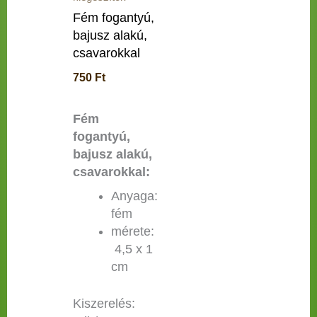
Fém fogantyú,
bajusz alakú,
csavarokkal
750
Ft
Fém
fogantyú,
bajusz alakú,
csavarokkal:
Anyaga:
fém
mérete:
4,5 x 1
cm
Kiszerelés: