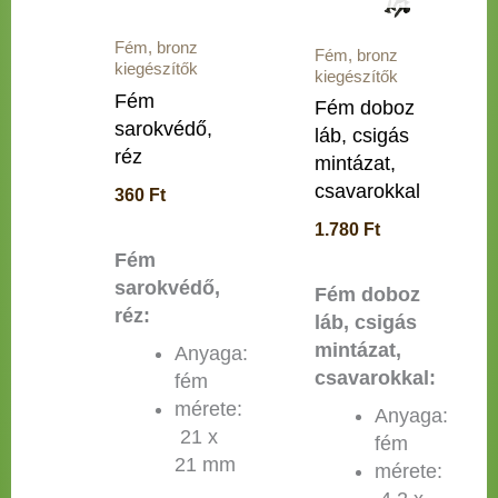
Fém, bronz
Fém, bronz
kiegészítők
kiegészítők
Fém
Fém doboz
sarokvédő,
láb, csigás
réz
mintázat,
csavarokkal
360
Ft
1.780
Ft
Fém
sarokvédő,
Fém doboz
réz:
láb, csigás
mintázat,
Anyaga:
csavarokkal:
fém
mérete:
Anyaga:
21 x
fém
21 mm
mérete: