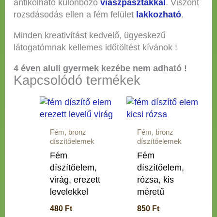
antikolható különböző
viaszpasztákkal
. Viszont
rozsdásodás ellen a fém felület
lakkozható
.
Minden kreativítást kedvelő, ügyeskezű
látogatómnak kellemes időtöltést kívánok !
4 éven aluli gyermek kezébe nem adható !
Kapcsolódó termékek
Fém, bronz
Fém, bronz
díszítőelemek
díszítőelemek
Fém
Fém
díszítőelem,
díszítőelem,
virág, erezett
rózsa, kis
levelekkel
méretű
480
Ft
850
Ft