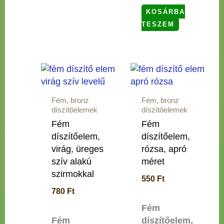
KOSÁRBA
TESZEM
Fém, bronz
Fém, bronz
díszítőelemek
díszítőelemek
Fém
Fém
díszítőelem,
díszítőelem,
virág, üreges
rózsa, apró
szív alakú
méret
szirmokkal
550
Ft
780
Ft
Fém
Fém
díszítőelem,