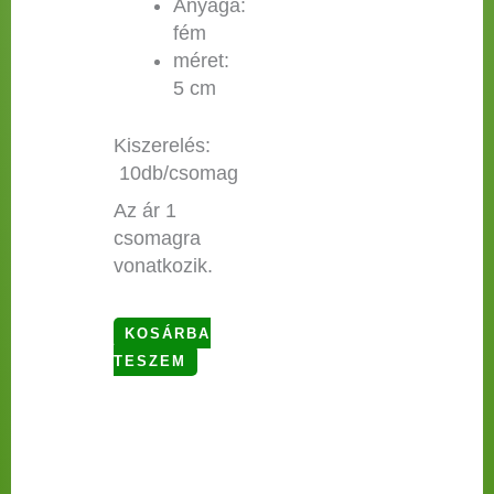
Anyaga:
fém
méret:
5 cm
Kiszerelés:
10db/csomag
Az ár 1
csomagra
vonatkozik.
KOSÁRBA
TESZEM