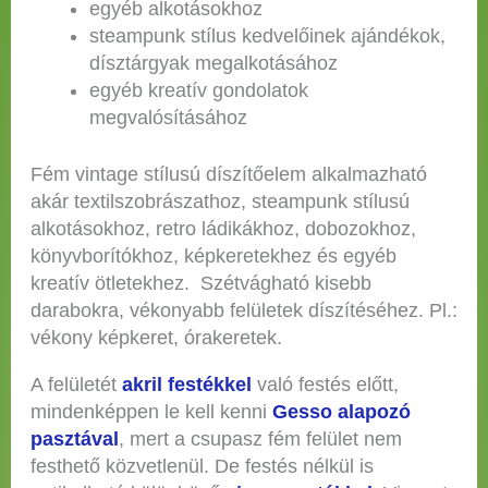
egyéb alkotásokhoz
steampunk stílus kedvelőinek ajándékok,
dísztárgyak megalkotásához
egyéb kreatív gondolatok
megvalósításához
Fém vintage stílusú díszítőelem alkalmazható
akár textilszobrászathoz, steampunk stílusú
alkotásokhoz, retro ládikákhoz, dobozokhoz,
könyvborítókhoz, képkeretekhez és egyéb
kreatív ötletekhez. Szétvágható kisebb
darabokra, vékonyabb felületek díszítéséhez. Pl.:
vékony képkeret, órakeretek.
A felületét
akril festékkel
való festés előtt,
mindenképpen le kell kenni
Gesso alapozó
pasztával
, mert a csupasz fém felület nem
festhető közvetlenül. De festés nélkül is