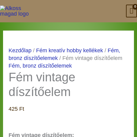
Skip
to
content
Kezdőlap
/
Fém kreatív hobby kellékek
/
Fém,
bronz díszítőelemek
/ Fém vintage díszítőelem
Fém, bronz díszítőelemek
Fém vintage
díszítőelem
425
Ft
Fém vintage díszítőelem: