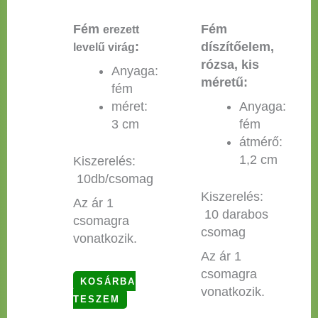
Fém
Fém
erezett
:
díszítőelem,
levelű virág
rózsa, kis
Anyaga:
méretű:
fém
méret:
Anyaga:
3 cm
fém
átmérő:
1,2 cm
Kiszerelés:
10db/csomag
Kiszerelés:
Az ár 1
10 darabos
csomagra
csomag
vonatkozik.
Az ár 1
csomagra
KOSÁRBA
vonatkozik.
TESZEM