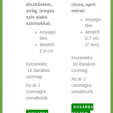
díszítőelem,
rózsa, apró
virág, üreges
méret:
szív alakú
Anyaga:
szirmokkal:
fém
Anyaga:
átmérő:
fém
0,7 cm
átmérő:
(7 mm)
2,8 cm
Kiszerelés:
Kiszerelés:
10 darabos
10 darabos
csomag
csomag
Az ár 1
Az ár 1
csomagra
csomagra
vonatkozik.
vonatkozik.
KOSÁRBA