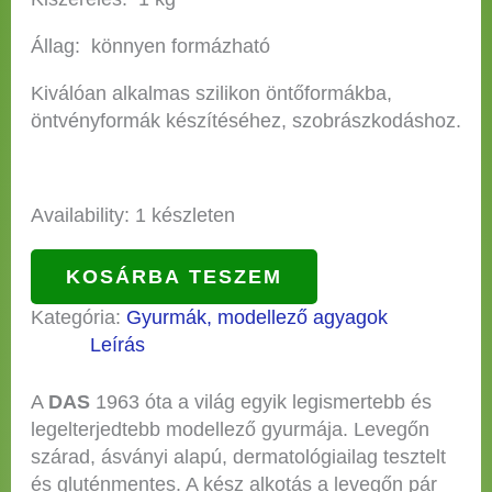
Állag: könnyen formázható
Kiválóan alkalmas szilikon öntőformákba,
öntvényformák készítéséhez, szobrászkodáshoz.
Availability:
1 készleten
KOSÁRBA TESZEM
Kategória:
Gyurmák, modellező agyagok
Leírás
A
DAS
1963 óta a világ egyik legismertebb és
legelterjedtebb modellező gyurmája. Levegőn
szárad, ásványi alapú, dermatológiailag tesztelt
és gluténmentes. A kész alkotás a levegőn pár