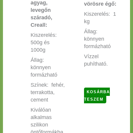
agyag,
vörösre égő:
levegőn
Kiszerelés: 1
száradó,
kg
Creall:
Állag:
Kiszerelés:
könnyen
500g és
formázható
1000g
Vízzel
Állag:
puhítható.
könnyen
formázható
Színek: fehér,
terrakotta,
KOSÁRBA
cement
TESZEM
Kiválóan
alkalmas
szilikon
öntőformákba,