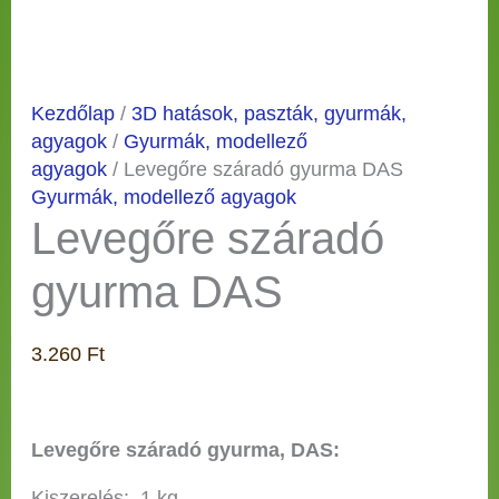
Kezdőlap
/
3D hatások, paszták, gyurmák,
agyagok
/
Gyurmák, modellező
agyagok
/ Levegőre száradó gyurma DAS
Gyurmák, modellező agyagok
Levegőre száradó
gyurma DAS
3.260
Ft
Levegőre száradó gyurma, DAS:
Kiszerelés: 1 kg