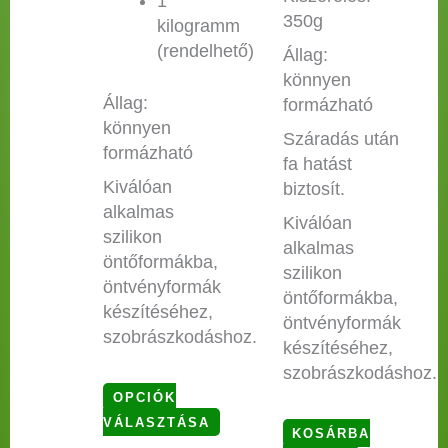
1
350g
kilogramm
(rendelhető)
Állag:
könnyen
Állag:
formázható
könnyen
Száradás után
formázható
fa hatást
Kiválóan
biztosít.
alkalmas
Kiválóan
szilikon
alkalmas
öntőformákba,
szilikon
öntvényformák
öntőformákba,
készítéséhez,
öntvényformák
szobrászkodáshoz.
készítéséhez,
szobrászkodáshoz.
OPCIÓK
VÁLASZTÁSA
KOSÁRBA