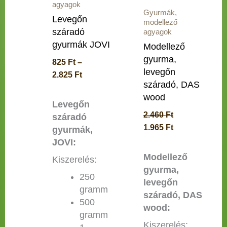
agyagok
termékoldalon
Gyurmák,
Levegőn
modellező
választhatók
száradó
agyagok
ki
gyurmák JOVI
Modellező
gyurma,
825
Ft
–
levegőn
2.825
Ft
száradó, DAS
wood
Levegőn
2.460
Ft
száradó
1.965
Ft
gyurmák,
JOVI:
Modellező
Kiszerelés:
gyurma,
250
levegőn
gramm
száradó, DAS
500
wood:
gramm
Kiszerelés: