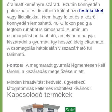
óra alatt keményre szárad. Ezután könnyedén
polírozható és díszíthető különböző
festékekkel
vagy filctollakkal. Nem hagy foltot és a kézről
könnyedén lemosható. 40°C fokon pedig a
legtöbb ruhából is kimosható. Alumínium
csomagolásban kapható, amely nem hagyja
kiszáradni a gyurmát, így hosszú ideig eltartható.
A csomagolás hátoldalán visszazárható fül
található.
Fontos!
A megmaradt gyurmát légmentesen kell
tárolni, a kiszáradás megelőzése miatt.
Minden kreativítást kedvelő, ügyeskezű
látogatómnak kellemes időtöltést kívánok !
Kapcsolódó termékek
Ártartomány:
Original
Current
Ennek
Sale!
2.065 Ft
price
price
a