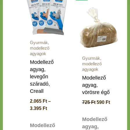
-
was:
is:
terméknek
3.395 Ft
725 Ft.
590 Ft.
több
variációja
van.
A
Gyurmák,
változatok
modellező
a
agyagok
termékoldalon
Gyurmák,
Modellező
modellező
választhatók
agyag,
agyagok
ki
levegőn
Modellező
száradó,
agyag,
Creall
vörösre égő
2.065
Ft
–
725
Ft
590
Ft
3.395
Ft
Modellező
Modellező
agyag,