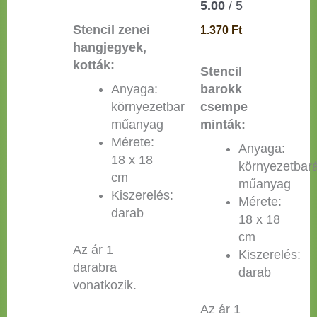
5.00
/ 5
Stencil zenei
1.370
Ft
hangjegyek,
kották:
Stencil
Anyaga:
barokk
környezetbarát
csempe
műanyag
minták:
Mérete:
Anyaga:
18 x 18
környezetbará
cm
műanyag
Kiszerelés:
Mérete:
darab
18 x 18
cm
Az ár 1
Kiszerelés:
darabra
darab
vonatkozik.
Az ár 1