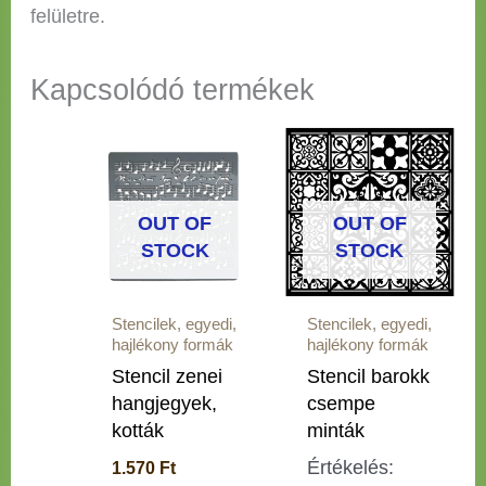
felületre.
Kapcsolódó termékek
OUT OF
OUT OF
STOCK
STOCK
Stencilek, egyedi,
Stencilek, egyedi,
hajlékony formák
hajlékony formák
Stencil zenei
Stencil barokk
hangjegyek,
csempe
kották
minták
Értékelés:
1.570
Ft