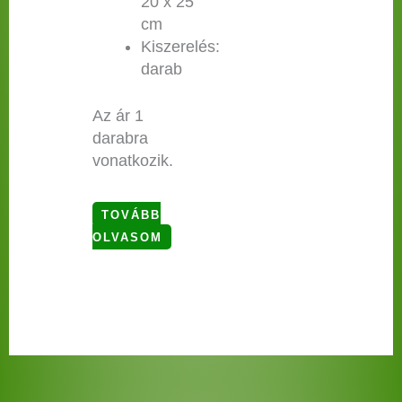
20 x 25
cm
Kiszerelés:
darab
Az ár 1
darabra
vonatkozik.
TOVÁBB
OLVASOM