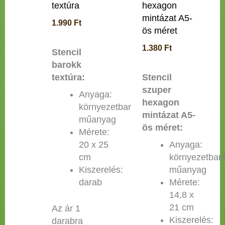
textúra
hexagon
mintázat A5-
1.990
Ft
ös méret
1.380
Ft
Stencil
barokk
textúra:
Stencil
szuper
Anyaga:
hexagon
környezetbarát
mintázat A5-
műanyag
ös méret:
Mérete:
20 x 25
Anyaga:
cm
környezetbará
Kiszerelés:
műanyag
darab
Mérete:
14,8 x
21 cm
Az ár 1
Kiszerelés:
darabra