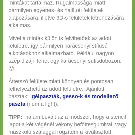
mintákat tartalmaz. Rugalmassága miatt
bármilyen egyenes- és hajlított felületek
alapozására, illetve 3D-s felületek létrehozására
alkalmas.
Mivel a minták külön is felvihetőek az adott
felületre, így bármilyen karácsonyi stílusú
alkotásokhoz alkalmazható. Például nagyon
szép dizájn lehet egy karácsonyi sütisdobozon.
🙂
Áttetsző felülete miatt könnyen és pontosan
felhelyezhető az adott felületre. Ajánlott
paszták:
gélpaszták, gesso-k és modellező
paszta
(nem a light).
TIPP:
nálam bevált az a módszer, hogy a stencil
lapot a két végénél vékony befőttesgumival, vagy
maszkoló szalaggal rögzítem a kiválasztott