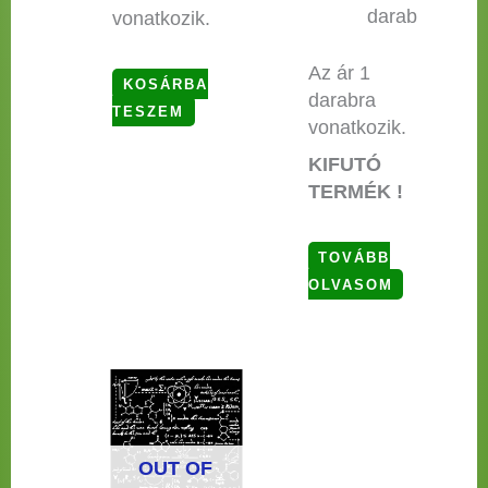
darab
vonatkozik.
Az ár 1
KOSÁRBA
darabra
TESZEM
vonatkozik.
KIFUTÓ
TERMÉK !
TOVÁBB
OLVASOM
OUT OF