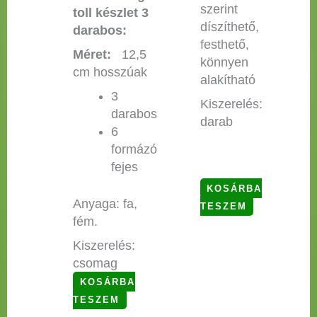
szerint
toll készlet 3
díszíthető,
darabos:
festhető,
Méret:
12,5
könnyen
cm hosszúak
alakítható
3
Kiszerelés:
darabos
darab
6
formázó
fejes
KOSÁRBA
Anyaga: fa,
TESZEM
fém.
Kiszerelés:
csomag
KOSÁRBA
TESZEM