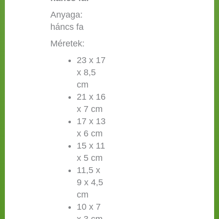
Anyaga:
háncs fa
Méretek:
23 x 17
x 8,5
cm
21 x 16
x 7 cm
17 x 13
x 6 cm
15 x 11
x 5 cm
11,5 x
9 x 4,5
cm
10 x 7
x 3 cm