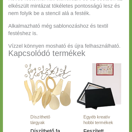
elkészült mintázat tökéletes pontosságú lesz és
nem folyik be a stencil alá a festék.
Alkalmazható még sablonozáshoz és textil
festéshez is.
Vízzel könnyen mosható és újra felhasználható.
Kapcsolódó termékek
Ártartomány:
Ártartomány:
Ennek
Ennek
282 Ft
1.480 Ft
a
a
-
-
terméknek
terméknek
507 Ft
2.290 Ft
több
több
variációja
variációja
van.
van.
A
A
Díszíthető
Egyéb kreatív
változatok
változatok
tárgyak
hobbi termékek
a
a
Díszíthető fa
Feszített