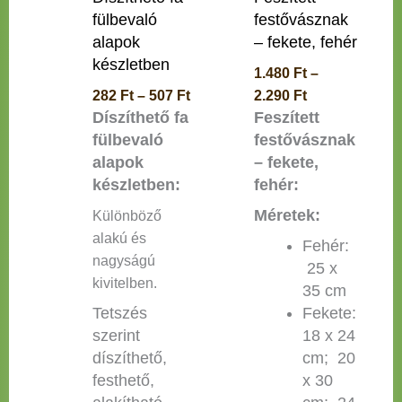
termékoldalon
termékoldalon
fülbevaló
festővásznak
választhatók
választhatók
alapok
– fekete, fehér
ki
ki
készletben
1.480
Ft
–
282
Ft
–
507
Ft
2.290
Ft
Díszíthető fa
Feszített
fülbevaló
festővásznak
alapok
– fekete,
készletben:
fehér:
Méretek:
Különböző
alakú és
Fehér:
nagyságú
25 x
kivitelben.
35 cm
Tetszés
Fekete:
szerint
18 x 24
díszíthető,
cm; 20
festhető,
x 30