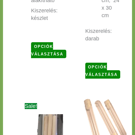
alakítható
cm; 24
x 30
Kiszerelés:
cm
készlet
Kiszerelés:
darab
OPCIÓK
VÁLASZTÁSA
OPCIÓK
VÁLASZTÁSA
Original
Current
Sale!
price
price
was:
is:
1.250 Ft.
910 Ft.