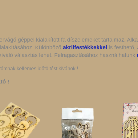
ervágó géppel kialakított fa díszelemeket tartalmaz. Al
kialakításához. Különböző
akrilfestékkekkel
is festhető, 
 kiváló választás lehet. Felragasztásához használhatunk
tómnak kellemes időtöltést kívánok !
tó !