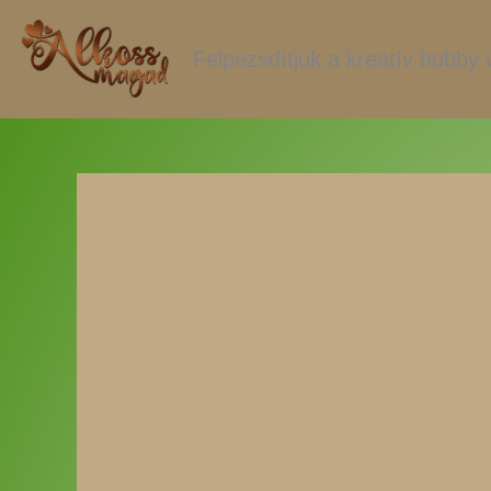
Skip
to
Felpezsdítjük a kreatív hobby v
content