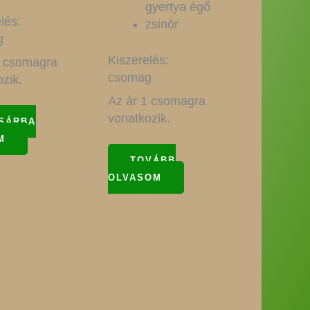
gyertya égő
lés:
zsinór
g
Kiszerelés:
1 csomagra
csomag
zik.
Az ár 1 csomagra
vonatkozik.
SÁRBA
M
TOVÁBB
OLVASOM