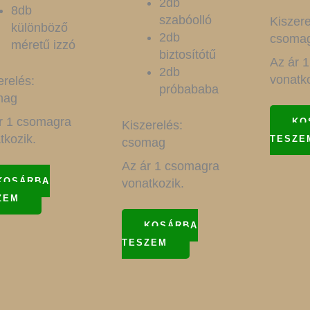
2db
8db
szabóolló
Kiszere
különböző
2db
csoma
méretű izzó
biztosítótű
Az ár 
2db
vonatko
erelés:
próbababa
mag
r 1 csomagra
KO
Kiszerelés:
tkozik.
TESZE
csomag
Az ár 1 csomagra
KOSÁRBA
vonatkozik.
ZEM
KOSÁRBA
TESZEM