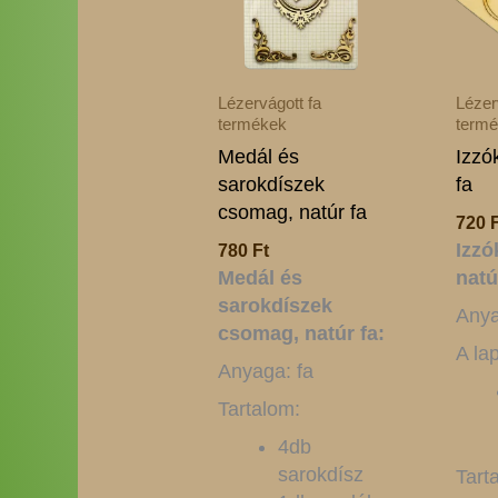
Lézervágott fa
Lézer
termékek
term
Medál és
Izzó
sarokdíszek
fa
csomag, natúr fa
720
Izzó
780
Ft
Medál és
natú
sarokdíszek
Anya
csomag, natúr fa:
A la
Anyaga: fa
Tartalom:
4db
sarokdísz
Tart