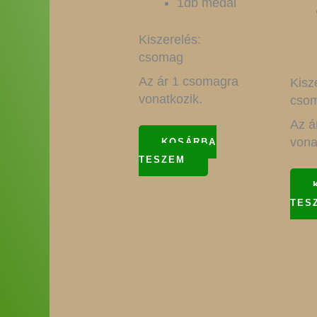
1db medál
Kiszerelés:
csomag
Az ár 1 csomagra
Kisz
vonatkozik.
cso
Az á
vona
KOSÁRBA
TESZEM
TES