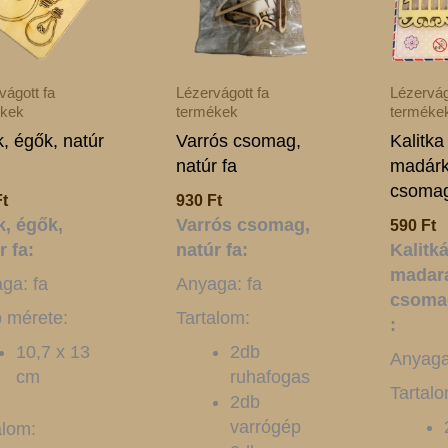
vágott fa
Lézervágott fa
Lézervág
ékek
termékek
terméke
k, égők, natúr
Varrós csomag,
Kalitka
natúr fa
madárk
csomag
Ft
930
Ft
k, égők,
Varrós csomag,
590
Ft
r fa:
natúr fa:
Kalitk
madar
ga: fa
Anyaga: fa
csomag
p mérete:
Tartalom:
:
10,7 x 13
2db
Anyaga
cm
ruhafogas
Tartalo
2db
varrógép
alom: