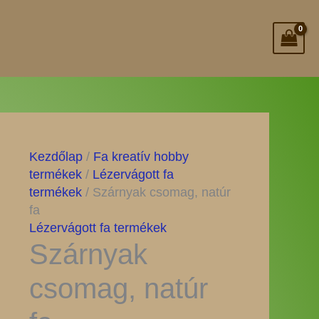
Kezdőlap
/
Fa kreatív hobby
termékek
/
Lézervágott fa
termékek
/ Szárnyak csomag, natúr
fa
Lézervágott fa termékek
Szárnyak
csomag, natúr