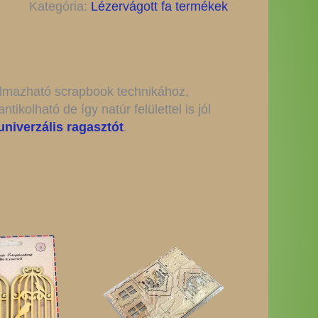
Kategória:
Lézervágott fa termékek
kalmazható scrapbook technikához,
antikolható de így natúr felülettel is jól
univerzális ragasztót
.