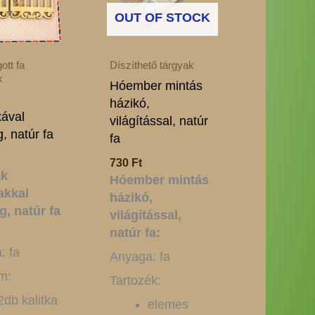
OUT OF STOCK
ott fa
Díszíthető tárgyak
k
Hóember mintás
házikó,
ával
világítással, natúr
, natúr fa
fa
730
Ft
ák
Hóember mintás
akkal
házikó,
, natúr fa
világítással,
natúr fa:
: fa
Anyaga: fa
m:
Tartozék:
2db kalitka
elemes