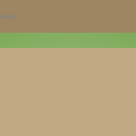
ilágát !