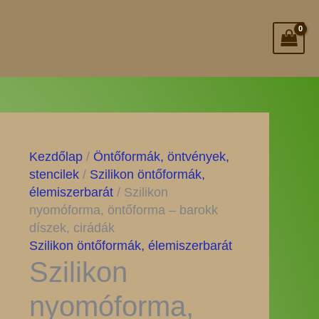
Kezdőlap
/
Öntőformák, öntvények,
stencilek
/
Szilikon öntőformák,
élemiszerbarát
/ Szilikon
nyomóforma, öntőforma – barokk
díszek, cirádák
Szilikon öntőformák, élemiszerbarát
Szilikon
nyomóforma,