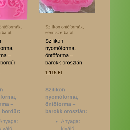
 öntőformák,
Szilikon öntőformák,
rbarát
élemiszerbarát
n
Szilikon
orma,
nyomóforma,
rma –
öntőforma –
 bordűr
barokk oroszlán
t
1.115
Ft
on
Szilikon
forma,
nyomóforma,
rma –
öntőforma –
 bordűr:
barokk oroszlán:
Anyaga:
Anyaga:
kiváló
kiváló