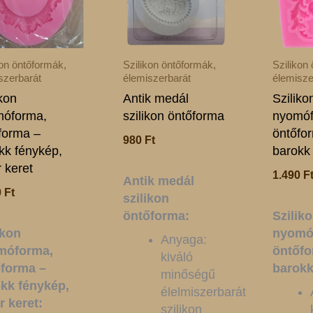
kon öntőformák,
Szilikon öntőformák,
Szilikon
szerbarát
élemiszerbarát
élemisze
ikon
Antik medál
Sziliko
óforma,
szilikon öntőforma
nyomóf
forma –
öntőfo
980
Ft
kk fénykép,
barokk
r keret
1.490
F
Antik medál
0
Ft
szilikon
öntőforma:
Szilik
ikon
nyomó
Anyaga:
móforma,
öntőfo
kiváló
forma –
barokk
minőségű
kk fénykép,
élelmiszerbarát
r keret:
szilikon