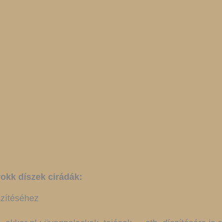
okk díszek cirádák:
szítéséhez