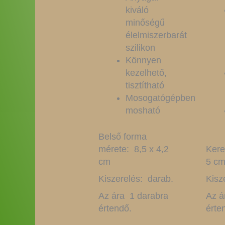
kiváló
minőségű
élelmiszerbarát
szilikon
Könnyen
kezelhető,
tisztítható
Mosogatógépben
mosható
Belső forma
mérete: 8,5 x 4,2
Kere
cm
5 c
Kiszerelés: darab.
Kisz
Az ára 1 darabra
Az á
értendő.
érte