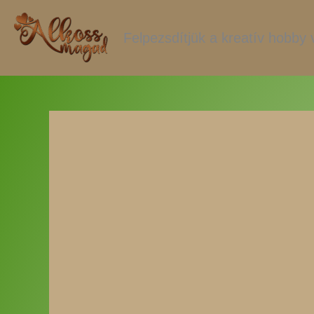
Skip
to
Felpezsdítjük a kreatív hobby v
content