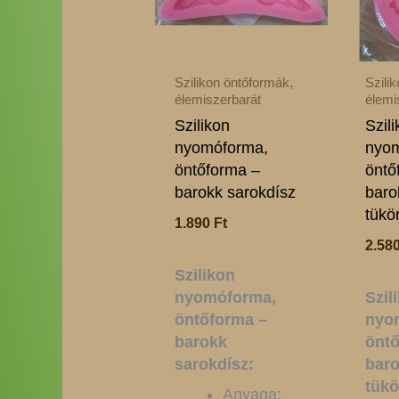
Szilikon öntőformák,
Szili
élemiszerbarát
élemi
Szilikon
Szil
nyomóforma,
nyom
öntőforma –
öntő
barokk sarokdísz
baro
tükö
1.890
Ft
2.58
Szilikon
nyomóforma,
Szil
öntőforma –
nyo
barokk
öntő
sarokdísz:
baro
tükö
Anyaga: