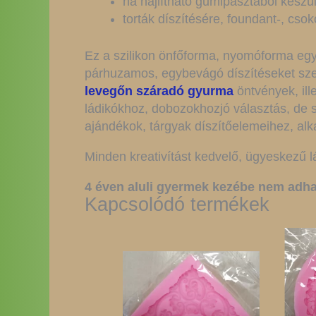
ha hajlítható gumipasztából készül
torták díszítésére, foundant-, cs
Ez a szilikon önfőforma, nyomóforma egy 
párhuzamos, egybevágó díszítéseket szer
levegőn száradó gyurma
öntvények, ill
ládikókhoz, dobozokhozjó választás, de 
ajándékok, tárgyak díszítőelemeihez, al
Minden kreativítást kedvelő, ügyeskezű l
4 éven aluli gyermek kezébe nem adha
Kapcsolódó termékek