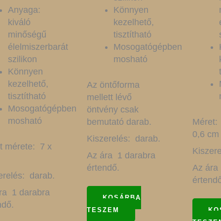
Anyaga:
Könnyen
kiváló
kezelhető,
minőségű
tisztítható
élelmiszerbarát
Mosogatógépben
szilikon
mosható
Könnyen
kezelhető,
Az öntőforma
tisztítható
mellett lévő
Mosogatógépben
öntvény csak
mosható
bemutató darab.
Méret: 
0,6 cm
Kiszerelés: darab.
t mérete: 7 x
Kiszere
Az ára 1 darabra
m
értendő.
Az ára
erelés: darab.
értendő
ra 1 darabra
KOSÁRBA
ndő.
TESZEM
KO