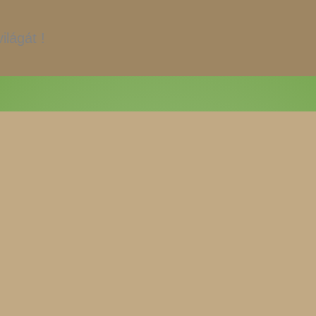
ilágát !