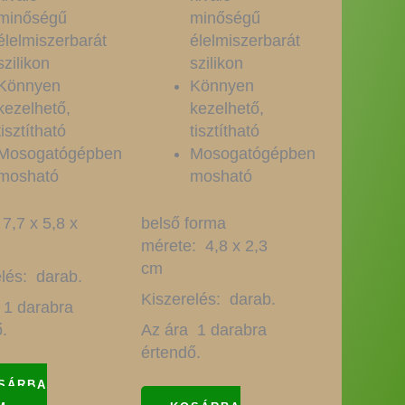
minőségű
minőségű
élelmiszerbarát
élelmiszerbarát
szilikon
szilikon
Könnyen
Könnyen
kezelhető,
kezelhető,
tisztítható
tisztítható
Mosogatógépben
Mosogatógépben
mosható
mosható
7,7 x 5,8 x
belső forma
mérete: 4,8 x 2,3
cm
lés: darab.
Kiszerelés: darab.
 1 darabra
.
Az ára 1 darabra
értendő.
SÁRBA