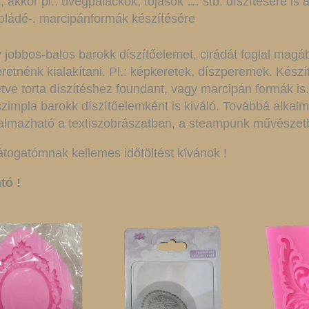
, akkor pl.: üvegpalackok, tojások … stb. díszítésére is 
okoládé-. marcipánformák készítésére
jobbos-balos barokk díszítőelemet, cirádát foglal magá
etnénk kialakítani. Pl.: képkeretek, díszperemek. Készí
etve torta díszítéshez foundant, vagy marcipán formák i
szimpla barokk díszítőelemként is kiváló. Továbbá alka
kalmazható a textiszobrászatban, a steampunk művészet
átogatómnak kellemes időtöltést kívánok !
tó !