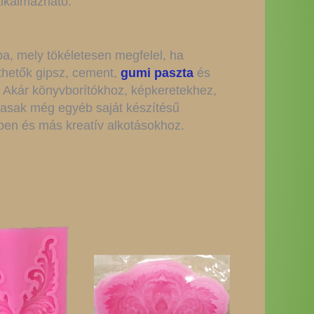
alkalmazható.
ba, mely tökéletesen megfelel, ha
thetők gipsz, cement,
gumi paszta
és
s. Akár könyvborítókhoz, képkeretekhez,
lmasak még egyéb saját készítésű
ben és más kreatív alkotásokhoz.