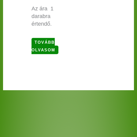
Az ára 1
darabra
értendő.
TOVÁBB
OLVASOM