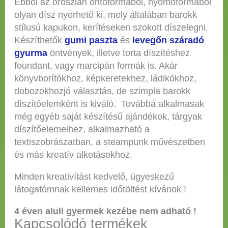
Ebből az oroszlán öntőformából, nyomóformából
olyan dísz nyerhető ki, mely általában barokk
stílusú kapukon, kerítéseken szokott díszelegni.
Készíthetők
gumi paszta
és
levegőn száradó
gyurma
öntvények, illetve torta díszítéshez
foundant, vagy marcipán formák is. Akár
könyvborítókhoz, képkeretekhez, ládikókhoz,
dobozokhozjó választás, de szimpla barokk
díszítőelemként is kiváló. Továbbá alkalmasak
még egyéb saját készítésű ajándékok, tárgyak
díszítőelemeihez, alkalmazható a
textiszobrászatban, a steampunk művészetben
és más kreatív alkotásokhoz.
Minden kreativítást kedvelő, ügyeskezű
látogatómnak kellemes időtöltést kívánok !
4 éven aluli gyermek kezébe nem adható !
Kapcsolódó termékek