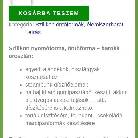
KOSÁRBA TESZEM
Kategória:
Szilikon öntőformák, élemiszerbarát
Leírás
Szilikon nyomóforma, öntőforma – barokk
oroszlán:
egyedi ajándékok, dísztárgyak
készítéséhez
steampunk díszítőelemek
ha hajlítható gumipasztából készül, akkor
pl.: üvegpalackok, tojások … stb.
díszítésére is alkalmazható.
torták díszítésére, foundant-, csokoládé-.
marcipánformák készítésére