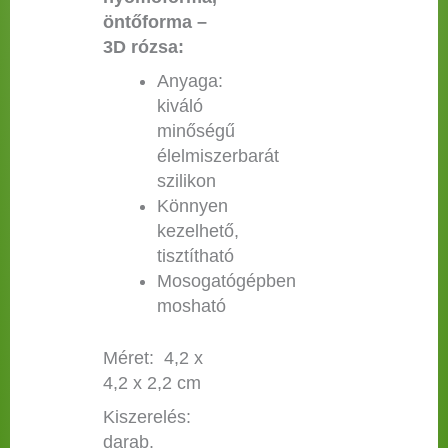
öntőforma –
3D rózsa:
Anyaga:
kiváló
minőségű
élelmiszerbarát
szilikon
Könnyen
kezelhető,
tisztítható
Mosogatógépben
mosható
Méret: 4,2 x
4,2 x 2,2 cm
Kiszerelés:
darab.