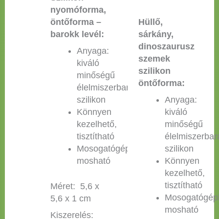
nyomóforma,
öntőforma –
Hüllő,
barokk levél:
sárkány,
dinoszaurusz
Anyaga:
szemek
kiváló
szilikon
minőségű
öntőforma:
élelmiszerbarát
szilikon
Anyaga:
Könnyen
kiváló
kezelhető,
minőségű
tisztítható
élelmiszerbar
Mosogatógépben
szilikon
mosható
Könnyen
kezelhető,
tisztítható
Méret: 5,6 x
Mosogatógép
5,6 x 1 cm
mosható
Kiszerelés: