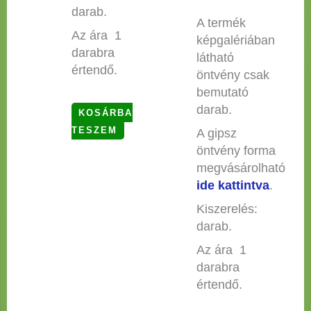
darab.
A termék
Az ára 1
képgalériában
darabra
látható
értendő.
öntvény csak
bemutató
darab.
KOSÁRBA
TESZEM
A gipsz
öntvény forma
megvásárolható
ide kattintva
.
Kiszerelés:
darab.
Az ára 1
darabra
értendő.