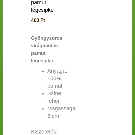
pamut
légcsipke
460
Ft
Gyöngysoros
virágmintás
pamut
légcsipke:
Anyaga:
100%
pamut
Színe:
fehér
Magassága:
6 cm
Kiszerelés: