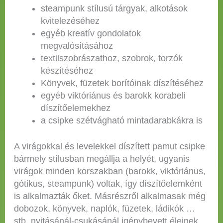
steampunk stílusú tárgyak, alkotások
kvitelezéséhez
egyéb kreatív gondolatok
megvalósításához
textilszobrászathoz, szobrok, torzók
készítéséhez
Könyvek, füzetek borítóinak díszítéséhez
egyéb viktóriánus és barokk korabeli
díszítőelemekhez
a csipke szétvágható mintadarabkákra is
A virágokkal és levelekkel díszített pamut csipke
bármely stílusban megállja a helyét, ugyanis
virágok minden korszakban (barokk, viktóriánus,
gótikus, steampunk) voltak, így díszítőelemként
is alkalmazták őket. Másrészről alkalmasak még
dobozok, könyvek, naplók, füzetek, ládikók …
stb. nyitásánál-csukásánál igénybevett éleinek