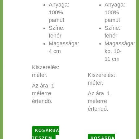
Anyaga:
Anyaga:
100%
100%
pamut
pamut
Színe:
Színe:
fehér
fehér
Magassága:
Magassága:
4 cm
kb. 10-
11 cm
Kiszerelés:
méter.
Kiszerelés:
méter.
Az ára 1
méterre
Az ára 1
értendő.
méterre
értendő.
KOSÁRBA
TESZEM
KOSÁRBA