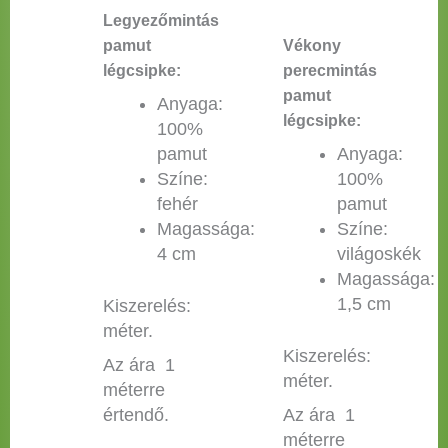
Legyezőmintás
pamut
Vékony
légcsipke:
perecmintás
pamut
Anyaga:
légcsipke:
100%
pamut
Anyaga:
Színe:
100%
fehér
pamut
Magassága:
Színe:
4 cm
világoskék
Magassága:
1,5 cm
Kiszerelés:
méter.
Kiszerelés:
Az ára 1
méter.
méterre
értendő.
Az ára 1
méterre