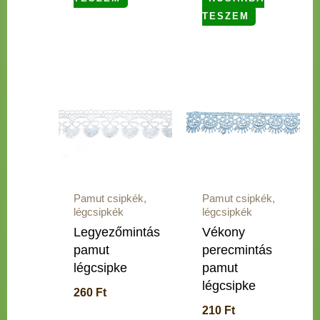
TESZEM
Pamut csipkék,
Pamut csipkék,
légcsipkék
légcsipkék
Legyezőmintás
Vékony
pamut
perecmintás
légcsipke
pamut
légcsipke
260
Ft
210
Ft