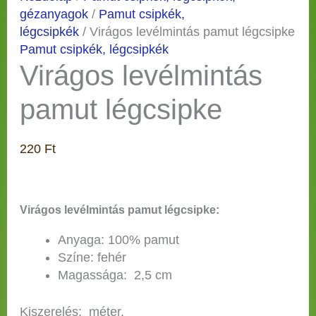
gézanyagok
/
Pamut csipkék,
légcsipkék
/ Virágos levélmintás pamut légcsipke
Pamut csipkék, légcsipkék
Virágos levélmintás
pamut légcsipke
220
Ft
Virágos levélmintás pamut légcsipke:
Anyaga: 100% pamut
Színe: fehér
Magassága: 2,5 cm
Kiszerelés: méter.