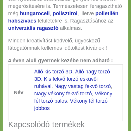
megerősítésére is. Természetesen feragasztható
még
hungarocell
,
polisztirol
, illetve
polietilén
habszivacs
felületekre is. Ragasztásához az
univerzális ragasztó
alkalmas.
Minden kreativítást kedvelő, ügyeskezű
látogatómnak kellemes időtöltést kívánok !
4 éven aluli gyermek kezébe nem adható !
Álló kis torzó 3D
,
Álló nagy torzó
3D
,
Kis fekvő torzó esküvői
ruhával
,
Nagy vastag fekvő torzó
,
Név
Nagy vékony fekvő torzó
,
Vékony
fél torzó balos
,
Vékony fél torzó
jobbos
Kapcsolódó termékek