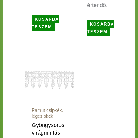
értendő.
KOSÁRBA
KOSÁRBA
TESZEM
TESZEM
Pamut csipkék,
légcsipkék
Gyöngysoros
virágmintás