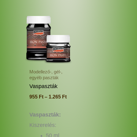
Ártartomány:
Ennek
955 Ft
a
-
terméknek
1.265 Ft
több
variációja
van.
A
változatok
Modellező-, gél-,
a
egyéb paszták
termékoldalon
Vaspaszták
választhatók
955
Ft
–
1.265
Ft
ki
Vaspaszták:
Kiszerelés:
50 ml