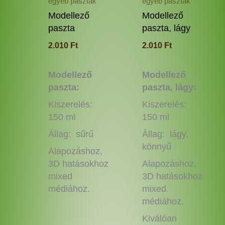
egyéb paszták
egyéb paszták
Modellező
Modellező
paszta
paszta, lágy
2.010
Ft
2.010
Ft
Modellező
Modellező
paszta:
paszta, lágy:
Kiszerelés:
Kiszerelés:
150 ml
150 ml
Állag: sűrű
Állag: lágy,
könnyű
Alapozáshoz,
3D hatásokhoz
Alapozáshoz,
mixed
3D hatásokhoz
médiához.
mixed
médiához.
Kiválóan