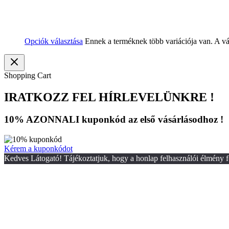
Opciók választása
Ennek a terméknek több variációja van. A vá
Shopping Cart
IRATKOZZ FEL HÍRLEVELÜNKRE !
10% AZONNALI kuponkód az első vásárlásodhoz !
Kérem a kuponkódot
Kedves Látogató! Tájékoztatjuk, hogy a honlap felhasználói élmény f