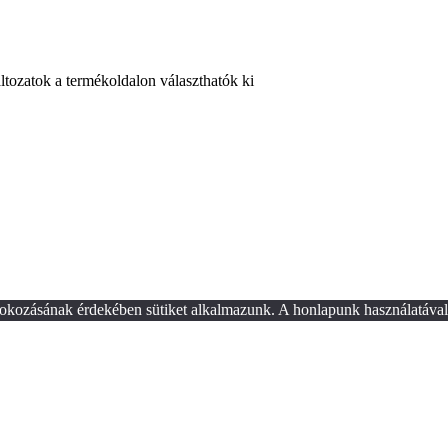
ltozatok a termékoldalon választhatók ki
okozásának érdekében sütiket alkalmazunk. A honlapunk használatával 