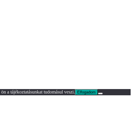
ön a tájékoztatásunkat tudomásul veszi.
Elfogadom