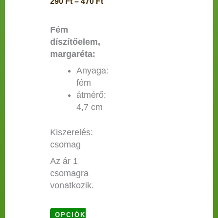
290
Ft
–
470
Ft
Fém
díszítőelem,
margaréta:
Anyaga:
fém
átmérő:
4,7 cm
Kiszerelés:
csomag
Az ár 1
csomagra
vonatkozik.
OPCIÓK