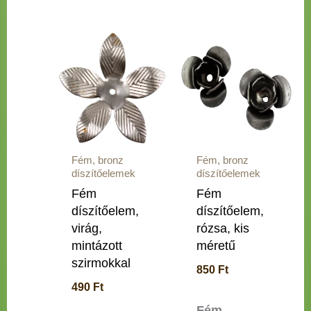
Fém, bronz
Fém, bronz
díszítőelemek
díszítőelemek
Fém
Fém
díszítőelem,
díszítőelem,
virág,
rózsa, kis
mintázott
méretű
szirmokkal
850
Ft
490
Ft
Fém