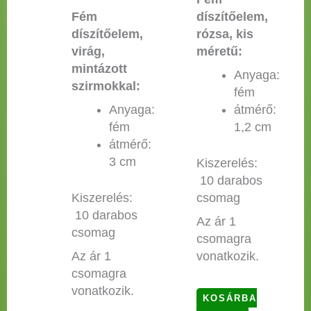
Fém
díszítőelem,
díszítőelem,
rózsa, kis
virág,
méretű:
mintázott
Anyaga:
szirmokkal:
fém
Anyaga:
átmérő:
fém
1,2 cm
átmérő:
3 cm
Kiszerelés:
10 darabos
Kiszerelés:
csomag
10 darabos
Az ár 1
csomag
csomagra
Az ár 1
vonatkozik.
csomagra
vonatkozik.
KOSÁRBA