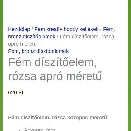
Kezdőlap
/
Fém kreatív hobby kellékek
/
Fém,
bronz díszítőelemek
/ Fém díszítőelem, rózsa
apró méretű
Fém, bronz díszítőelemek
Fém díszítőelem,
rózsa apró méretű
620
Ft
Fém díszítőelem, rózsa közepes méretű:
Anyaga: fém