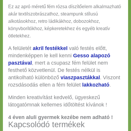
Ez az apró méretű fém rózsa díszítőelem alkalmazható
akár textilszobrászathoz, steampunk stílusú
alkotásokhoz, retro ládikákhoz, dobozokhoz,
könyvborítókhoz, képkeretekhez és egyéb kreatív
ötletekhez.
A felületét
akril festékkel
való festés előtt,
mindenképpen le kell kenni
Gesso alapozó
pasztával
, mert a csupasz fém felület nem
festhető közvetlenül. De festés nélkül is
antikolható különböző
viaszpasztákkal
. Viszont
rozsdásodás ellen a fém felület
lakkozható
.
Minden kreativítást kedvelő, ügyeskezű
látogatómnak kellemes időtöltést kívánok !
4 éven aluli gyermek kezébe nem adható !
Kapcsolódó termékek