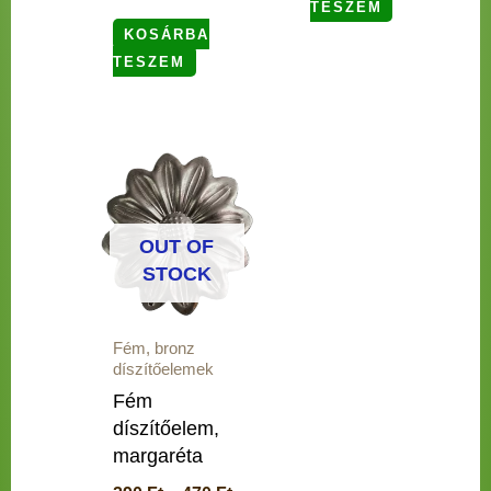
TESZEM
KOSÁRBA
TESZEM
Ártartomány:
Ennek
290 Ft
a
-
terméknek
470 Ft
több
OUT OF
variációja
STOCK
van.
A
Fém, bronz
változatok
díszítőelemek
a
Fém
termékoldalon
díszítőelem,
választhatók
margaréta
ki