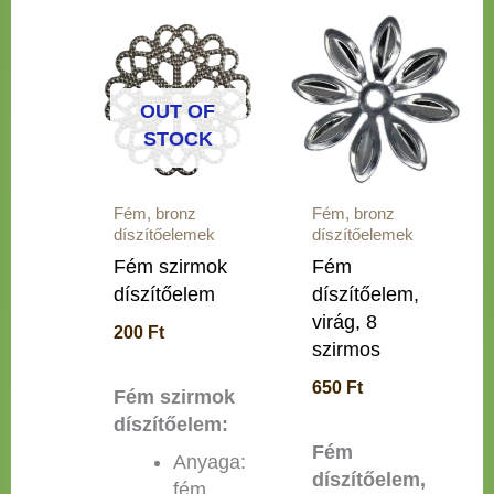
OUT OF
STOCK
Fém, bronz
Fém, bronz
díszítőelemek
díszítőelemek
Fém szirmok
Fém
díszítőelem
díszítőelem,
virág, 8
200
Ft
szirmos
650
Ft
Fém szirmok
díszítőelem:
Fém
Anyaga:
díszítőelem,
fém