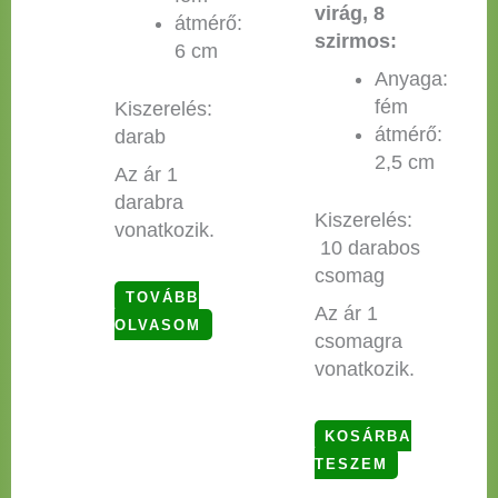
virág, 8
átmérő:
szirmos:
6 cm
Anyaga:
fém
Kiszerelés:
átmérő:
darab
2,5 cm
Az ár 1
darabra
Kiszerelés:
vonatkozik.
10 darabos
csomag
TOVÁBB
Az ár 1
OLVASOM
csomagra
vonatkozik.
KOSÁRBA
TESZEM