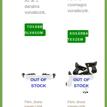
Az ár 1
csomagra
darabra
vonatkozik.
vonatkozik.
TOVÁBB
OLVASOM
KOSÁRBA
TESZEM
OUT OF
OUT OF
STOCK
STOCK
Fém, bronz
Fém, bronz
kiegészítők
kiegészítők