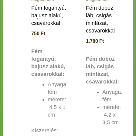
Fém fogantyú,
Fém doboz
bajusz alakú,
láb, csigás
csavarokkal
mintázat,
csavarokkal
750
Ft
1.780
Ft
Fém
fogantyú,
Fém doboz
bajusz alakú,
láb, csigás
csavarokkal:
mintázat,
csavarokkal:
Anyaga:
fém
Anyaga:
mérete:
fém
4,5 x 1
mérete:
cm
4,2 x
3,5 cm
Kiszerelés: