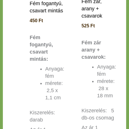
Fém zár,
Fém fogantyú,
arany +
csavart mintás
csavarok
450
Ft
525
Ft
Fém
Fém zár
fogantyú,
arany +
csavart
csavarok:
mintás:
Anyaga:
Anyaga:
fém
fém
mérete:
mérete:
28 x
2,5 x
18 mm
1,1 cm
Kiszerelés: 5
Kiszerelés:
db-os csomag
darab
Az ár 1