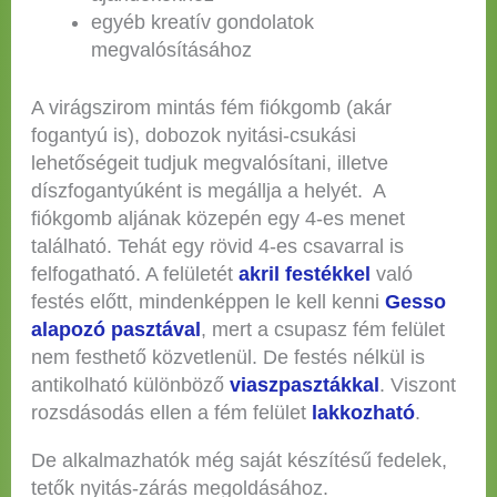
egyéb kreatív gondolatok
megvalósításához
A virágszirom mintás fém fiókgomb (akár
fogantyú is), dobozok nyitási-csukási
lehetőségeit tudjuk megvalósítani, illetve
díszfogantyúként is megállja a helyét. A
fiókgomb aljának közepén egy 4-es menet
található. Tehát egy rövid 4-es csavarral is
felfogatható. A felületét
akril festékkel
való
festés előtt, mindenképpen le kell kenni
Gesso
alapozó pasztával
, mert a csupasz fém felület
nem festhető közvetlenül. De festés nélkül is
antikolható különböző
viaszpasztákkal
. Viszont
rozsdásodás ellen a fém felület
lakkozható
.
De alkalmazhatók még saját készítésű fedelek,
tetők nyitás-zárás megoldásához.