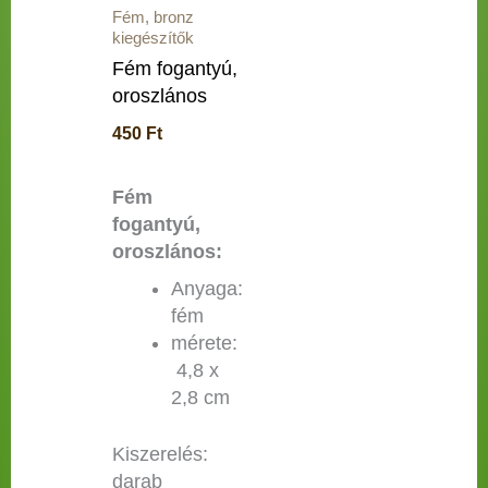
Fém, bronz
kiegészítők
Fém fogantyú,
oroszlános
450
Ft
Fém
fogantyú,
oroszlános:
Anyaga:
fém
mérete:
4,8 x
2,8 cm
Kiszerelés:
darab