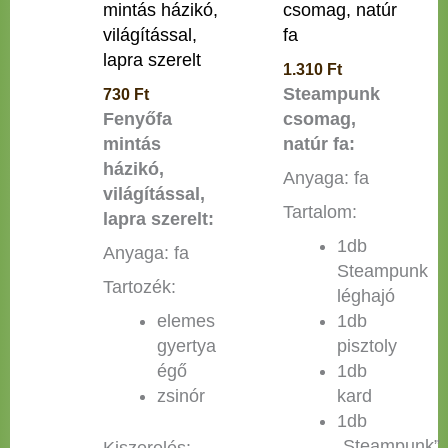
mintás házikó,
csomag, natúr
világítással,
fa
lapra szerelt
1.310
Ft
Steampunk
730
Ft
Fenyőfa
csomag,
mintás
natúr fa:
házikó,
Anyaga: fa
világítással,
Tartalom:
lapra szerelt:
1db
Anyaga: fa
Steampunk
Tartozék:
léghajó
elemes
1db
gyertya
pisztoly
égő
1db
zsinór
kard
1db
„Steampunk”
Kiszerelés: