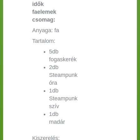
idők
faelemek
csomag:
Anyaga: fa
Tartalom:
5db
fogaskerék
2db
Steampunk
óra
1db
Steampunk
szív
1db
madár
Kiszerelés: