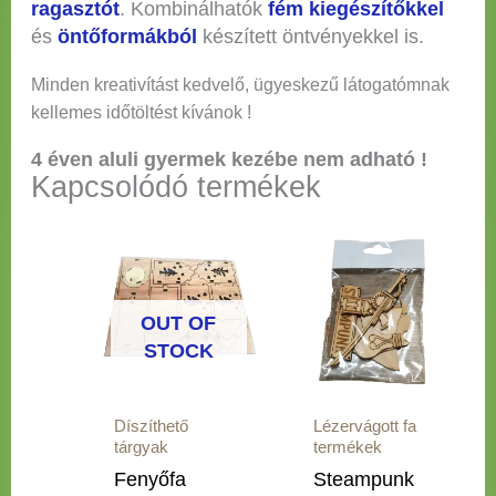
ragasztót
. Kombinálhatók
fém kiegészítőkkel
és
öntőformákból
készített öntvényekkel is.
Minden kreativítást kedvelő, ügyeskezű látogatómnak
kellemes időtöltést kívánok !
4 éven aluli gyermek kezébe nem adható !
Kapcsolódó termékek
OUT OF
STOCK
Díszíthető
Lézervágott fa
tárgyak
termékek
Fenyőfa
Steampunk