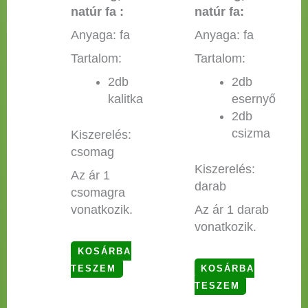
natúr fa :
natúr fa:
Anyaga: fa
Anyaga: fa
Tartalom:
Tartalom:
2db
2db
kalitka
esernyő
2db
csizma
Kiszerelés:
csomag
Kiszerelés:
Az ár 1
darab
csomagra
vonatkozik.
Az ár 1 darab
vonatkozik.
KOSÁRBA
TESZEM
KOSÁRBA
TESZEM