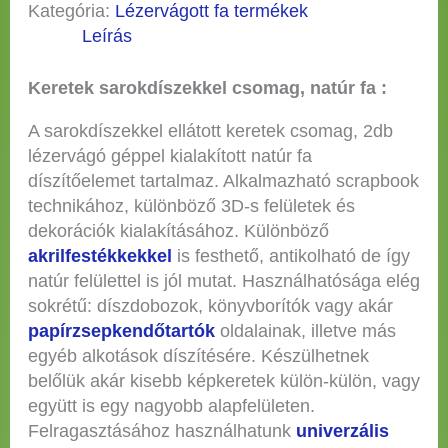
Kategória:
Lézervágott fa termékek
Leírás
Keretek sarokdíszekkel csomag, natúr fa :
A sarokdíszekkel ellátott keretek csomag, 2db
lézervágó géppel kialakított natúr fa
díszítőelemet tartalmaz. Alkalmazható scrapbook
technikához, különböző 3D-s felületek és
dekorációk kialakításához. Különböző
akrilfestékkekkel
is festhető, antikolható de így
natúr felülettel is jól mutat. Használhatósága elég
sokrétű: díszdobozok, könyvborítók vagy akár
papírzsepkendőtartók
oldalainak, illetve más
egyéb alkotások díszítésére. Készülhetnek
belőlük akár kisebb képkeretek külön-külön, vagy
együtt is egy nagyobb alapfelületen.
Felragasztásához használhatunk
univerzális