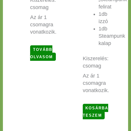
felirat
csomag
1db
Az ár 1
izzó
csomagra
1db
vonatkozik.
Steampunk
kalap
TOVÁBB
OLVASOM
Kiszerelés:
csomag
Az ár 1
csomagra
vonatkozik.
KOSÁRBA
TESZEM