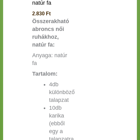
natúr fa
2.830
Ft
Összerakható
abroncs női
ruhákhoz,
natúr fa:
Anyaga: natúr
fa
Tartalom:
4db
különböző
talapzat
10db
karika
(ebből
egy a
talapzatra