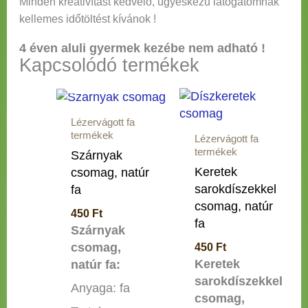
Minden kreativítást kedvelő, ügyeskezű látogatómnak
kellemes időtöltést kívánok !
4 éven aluli gyermek kezébe nem adható !
OUT OF
Kapcsolódó termékek
STOCK
Lézervágott fa
termékek
Lézervágott fa
termékek
Szárnyak
Keretek
csomag, natúr
sarokdíszekkel
fa
csomag, natúr
450
Ft
fa
Szárnyak
csomag,
450
Ft
Keretek
natúr fa:
sarokdíszekkel
Anyaga: fa
csomag,