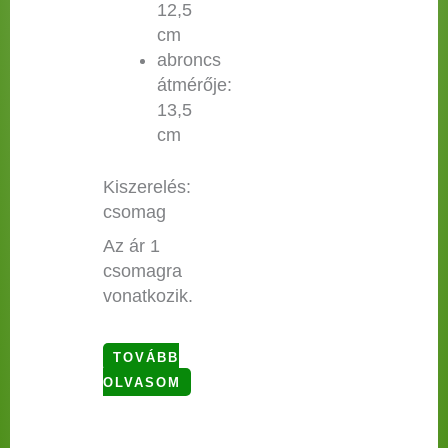
12,5
cm
abroncs
átmérője:
13,5
cm
Kiszerelés:
csomag
Az ár 1
csomagra
vonatkozik.
TOVÁBB
OLVASOM