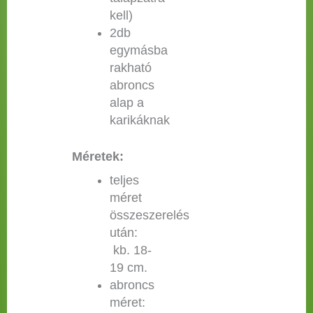
kell)
2db
egymásba
rakható
abroncs
alap a
karikáknak
Méretek:
teljes
méret
összeszerelés
után:
kb. 18-
19 cm.
abroncs
méret: