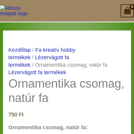
Skip
to
content
Ornamentika
csomag,
natúr
Kezdőlap
/
Fa kreatív hobby
fa
termékek
/
Lézervágott fa
mennyiség
termékek
/ Ornamentika csomag, natúr fa
Lézervágott fa termékek
Ornamentika csomag,
natúr fa
750
Ft
Ornamentika csomag, natúr fa: