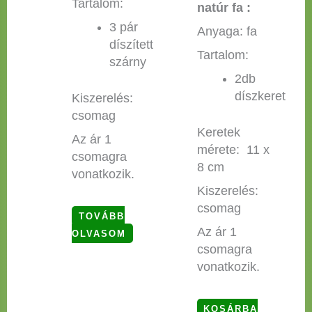
Tartalom:
natúr fa :
3 pár
Anyaga: fa
díszített
Tartalom:
szárny
2db
díszkeret
Kiszerelés:
csomag
Keretek
Az ár 1
mérete: 11 x
csomagra
8 cm
vonatkozik.
Kiszerelés:
csomag
TOVÁBB
Az ár 1
OLVASOM
csomagra
vonatkozik.
KOSÁRBA