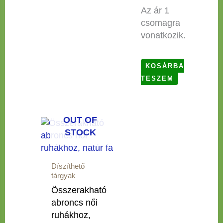
Az ár 1
csomagra
vonatkozik.
KOSÁRBA
TESZEM
OUT OF
STOCK
Díszíthető
tárgyak
Összerakható
abroncs női
ruhákhoz,