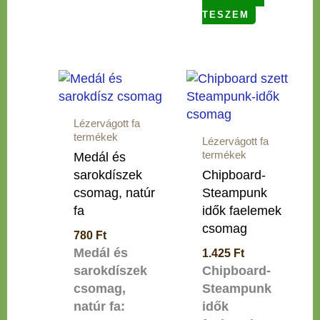
TESZEM
Lézervágott fa
termékek
Lézervágott fa
termékek
Medál és
sarokdíszek
Chipboard-
csomag, natúr
Steampunk
fa
idők faelemek
csomag
780
Ft
Medál és
1.425
Ft
sarokdíszek
Chipboard-
csomag,
Steampunk
natúr fa:
idők