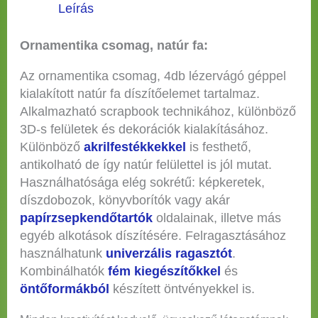
Leírás
Ornamentika csomag, natúr fa:
Az ornamentika csomag, 4db lézervágó géppel
kialakított natúr fa díszítőelemet tartalmaz.
Alkalmazható scrapbook technikához, különböző
3D-s felületek és dekorációk kialakításához.
Különböző
akrilfestékkekkel
is festhető,
antikolható de így natúr felülettel is jól mutat.
Használhatósága elég sokrétű: képkeretek,
díszdobozok, könyvborítók vagy akár
papírzsepkendőtartók
oldalainak, illetve más
egyéb alkotások díszítésére. Felragasztásához
használhatunk
univerzális ragasztót
.
Kombinálhatók
fém kiegészítőkkel
és
öntőformákból
készített öntvényekkel is.