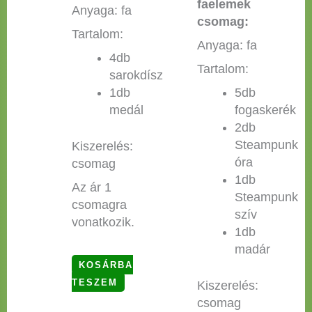
faelemek
Anyaga: fa
csomag:
Tartalom:
Anyaga: fa
4db
Tartalom:
sarokdísz
1db
5db
medál
fogaskerék
2db
Steampunk
Kiszerelés:
óra
csomag
1db
Az ár 1
Steampunk
csomagra
szív
vonatkozik.
1db
madár
KOSÁRBA
TESZEM
Kiszerelés:
csomag