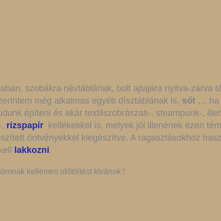
ásban, szobákra névtáblának, bolt ajtajára nyitva-zárva tá
Szerintem még alkalmas egyéb dísztáblának is,
sőt
… ha k
unk építeni és akár textilszobrászati-, steampunk-, ille
-,
rizspapír
kellékekkel is, melyek jól illenének ezen t
szített öntvényekkel kiegészítve. A ragasztásokhoz ha
kell
lakkozni
.
tómnak kellemes időtöltést kívánok !
T OF STOCK