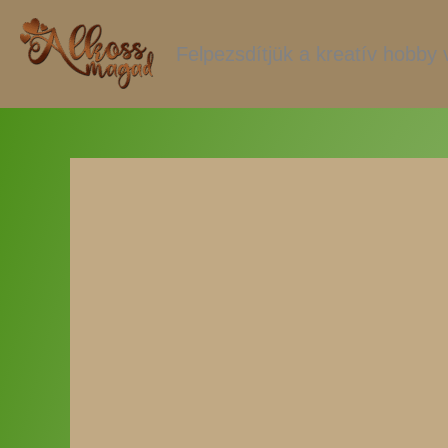
Skip
to
Felpezsdítjük a kreatív hobby v
content