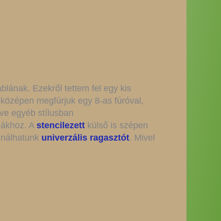
blának. Ezekről tettem fel egy kis
özépen megfúrjuk egy 8-as fúróval,
tve egyéb stílusban
émákhoz. A
stencilezett
külső is szépen
sználhatunk
univerzális ragasztót
. Mivel