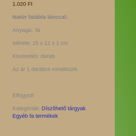
1.020
Ft
Natúr fatábla lánccal:
Anyaga: fa
Mérete: 25 x 12 x 1 cm
Kiszerelés: darab
Az ár 1 darabra vonatkozik.
Elfogyott
Kategóriák:
Díszíthető tárgyak
,
Egyéb fa termékek