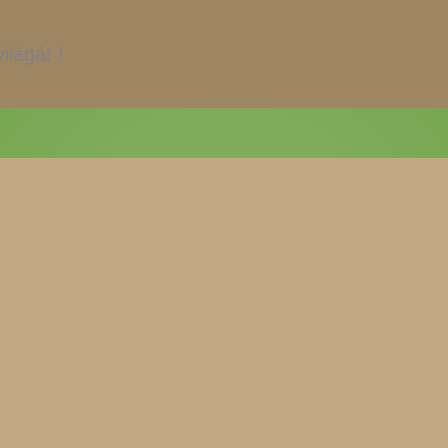
ilágát !