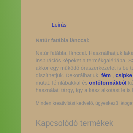
Leírás
Natúr fatábla lánccal:
Natúr fatábla, lánccal. Használhatjuk lak
inspirációs képeket a termékgalériába. 
akkor egy működő óraszerkezetet is be tud
díszíthetjük. Dekorálhatjuk
fém
-,
csipke
mutat, fémlábakkal és
öntőformákból
ké
használati tárgy, így a kész alkotást le is 
Minden kreativítást kedvelő, ügyeskezű látoga
Kapcsolódó termékek
OU