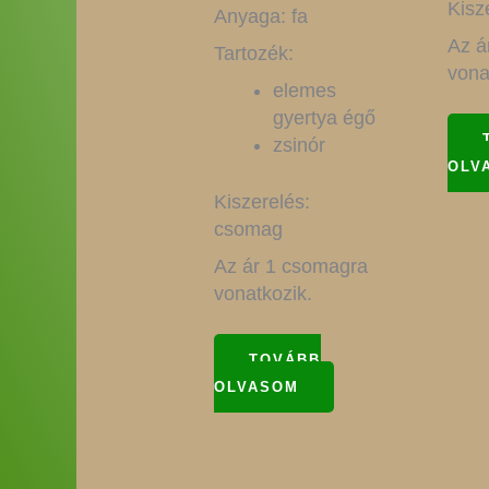
Kisz
Anyaga: fa
Az á
Tartozék:
vona
elemes
gyertya égő
zsinór
OLV
Kiszerelés:
csomag
Az ár 1 csomagra
vonatkozik.
TOVÁBB
OLVASOM