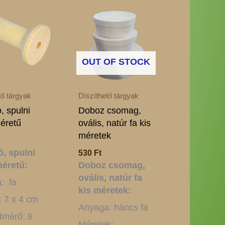
OUT OF STOCK
tő tárgyak
Díszíthető tárgyak
, spulni
Doboz csomag,
éretű
ovális, natúr fa kis
méretek
ó, spulni
530
Ft
éretű:
Doboz csomag,
ovális, natúr fa
: fa
kis méretek:
: 7 x 4 cm
Anyaga: háncs fa
tmérő: 8
Méretek: