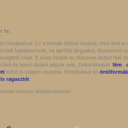
r fa:
l és üvegtetővel. Ez a termék többre hivatott, mint amit 
em kell foglalkoznunk, ha apróbb tárgyakat, ékszereket s
 üvegtető miatt. E miatt inkább az ékszeres doboz felé h
 külső és belső dizájnt adjunk neki. Dekorálhatjuk
fém
-,
tt
külső is szépen mutatna, fémlábakkal és
öntőformák
lis ragasztót
.
tómnak kellemes időtöltést kívánok !