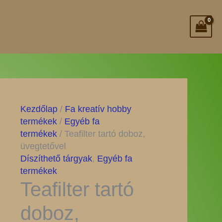
Kezdőlap
/
Fa kreatív hobby
termékek
/
Egyéb fa
termékek
/ Teafilter tartó doboz,
üvegtetővel
Díszíthető tárgyak
,
Egyéb fa
termékek
Teafilter tartó
doboz,