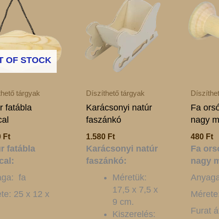
T OF STOCK
thető tárgyak
Díszíthető tárgyak
Díszíthe
r fatábla
Karácsonyi natúr
Fa orsó
cal
faszánkó
nagy m
0
Ft
1.580
Ft
480
Ft
r fatábla
Karácsonyi natúr
Fa ors
cal:
faszánkó:
nagy m
ga: fa
Méretük:
Anyaga
17,5 x 7,5 x
te: 25 x 12 x
Mérete
9 cm.
m
Furat á
Kiszerelés: