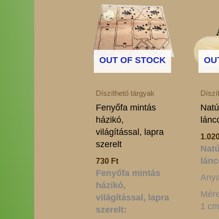
OUT OF STOCK
OU
Díszíthető tárgyak
Díszí
Fenyőfa mintás
Natú
házikó,
lánc
világítással, lapra
1.02
szerelt
Natú
lánc
730
Ft
Fenyőfa mintás
Anya
házikó,
Mére
világítással, lapra
1 c
szerelt: