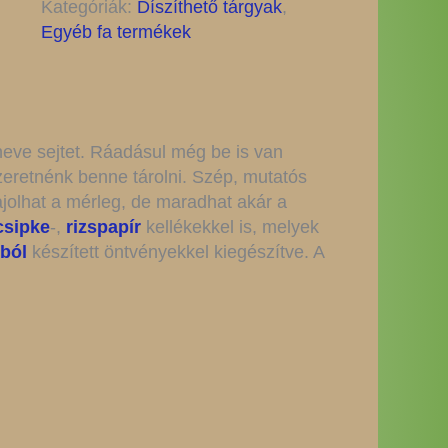
Kategóriák:
Díszíthető tárgyak
,
Egyéb fa termékek
a neve sejtet. Ráadásul még be is van
zeretnénk benne tárolni. Szép, mutatós
ajolhat a mérleg, de maradhat akár a
csipke
-,
rizspapír
kellékekkel is, melyek
ból
készített öntvényekkel kiegészítve. A