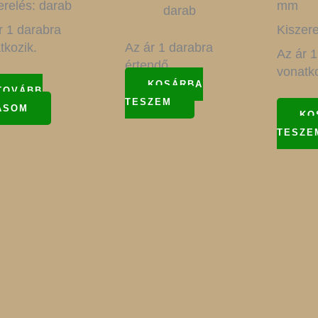
erelés: darab
mm
darab
r 1 darabra
Kiszere
tkozik.
Az ár 1 darabra
Az ár 1
értendő.
vonatko
KOSÁRBA
TOVÁBB
TESZEM
ASOM
KO
TESZE