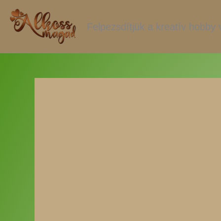
Skip
to
Felpezsdítjük a kreatív hobby v
content