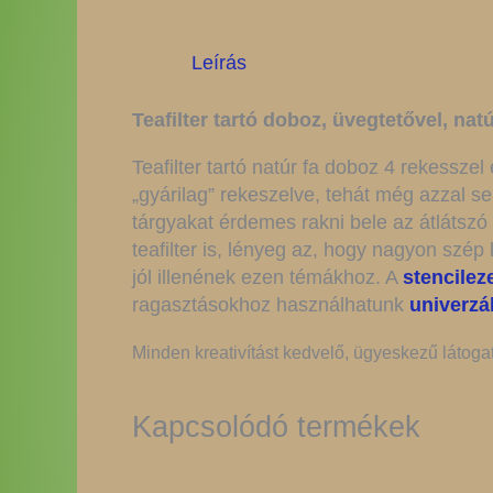
Leírás
Teafilter tartó doboz, üvegtetővel, natú
Teafilter tartó natúr fa doboz 4 rekessze
„gyárilag” rekeszelve, tehát még azzal s
tárgyakat érdemes rakni bele az átlátszó
teafilter is, lényeg az, hogy nagyon szép
jól illenének ezen témákhoz. A
stencileze
ragasztásokhoz használhatunk
univerzá
Minden kreativítást kedvelő, ügyeskezű látoga
Kapcsolódó termékek