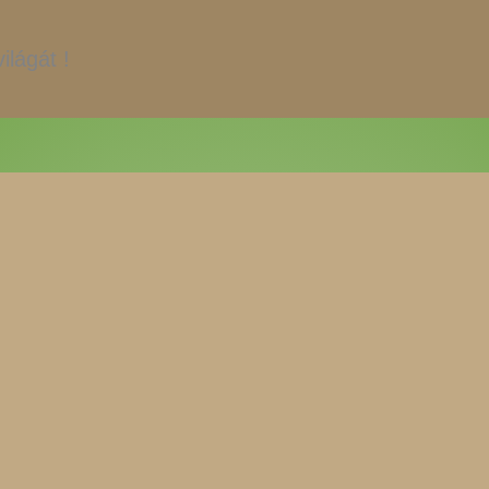
ilágát !