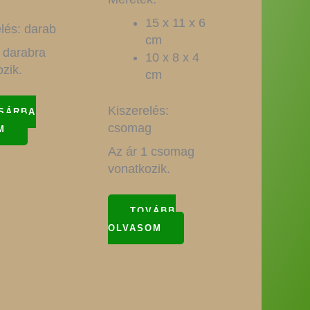
15 x 11 x 6
lés: darab
cm
 darabra
10 x 8 x 4
zik.
cm
Kiszerelés:
SÁRBA
csomag
M
Az ár 1 csomag
vonatkozik.
TOVÁBB
OLVASOM