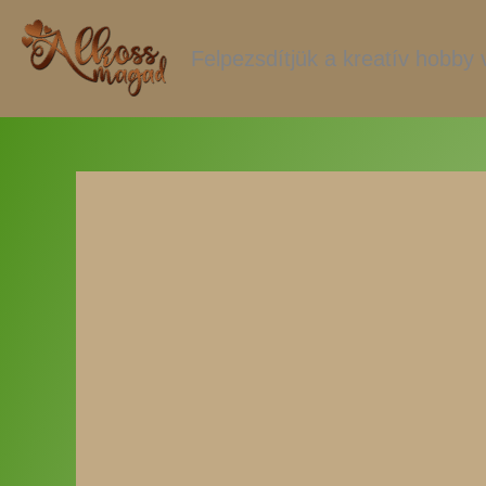
Skip
to
Felpezsdítjük a kreatív hobby v
content