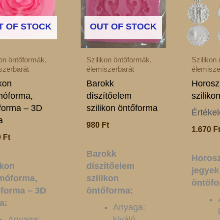
T OF STOCK
OUT OF STOCK
kon öntőformák,
Szilikon öntőformák,
Szilikon
szerbarát
élemiszerbarát
élemisze
ikon
Barokk
Horosz
óforma,
díszítőelem
sziliko
forma – 3D
szilikon öntőforma
Értéke
a
980
Ft
1.670
F
0
Ft
Barokk
Horos
ikon
díszítőelem
jegyek
móforma,
szilikon
öntőfo
forma – 3D
öntőforma:
a:
Anyaga:
Anyaga:
kiváló