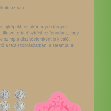
alkalmazható.
r tájképekhez, akár egyéb tárgyak
 illetve torta díszítéshez foundant, vagy
e szimpla díszítőelemként is kiváló.
tó a textiszobrászatban, a steampunk
Ennek
a
terméknek
több