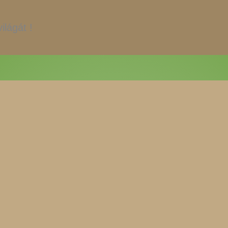
ilágát !