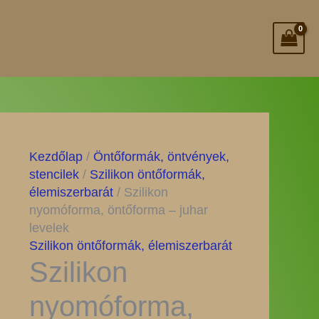
Kezdőlap
/
Öntőformák, öntvények,
stencilek
/
Szilikon öntőformák,
élemiszerbarát
/ Szilikon
nyomóforma, öntőforma – juhar
levelek
Szilikon öntőformák, élemiszerbarát
Szilikon
nyomóforma,