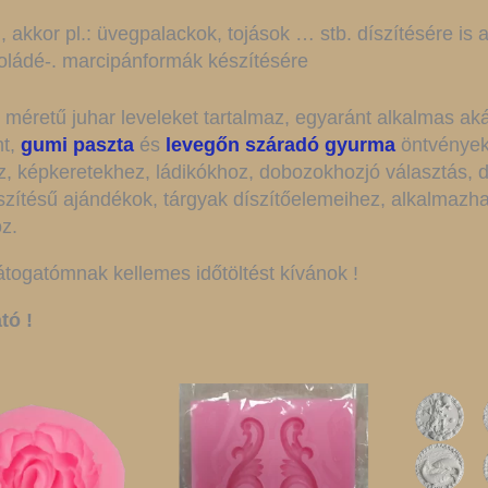
, akkor pl.: üvegpalackok, tojások … stb. díszítésére is 
okoládé-. marcipánformák készítésére
éretű juhar leveleket tartalmaz, egyaránt alkalmas aká
nt,
gumi paszta
és
levegőn száradó gyurma
öntvények,
, képkeretekhez, ládikókhoz, dobozokhozjó választás, d
ítésű ajándékok, tárgyak díszítőelemeihez, alkalmazha
z.
átogatómnak kellemes időtöltést kívánok !
tó !