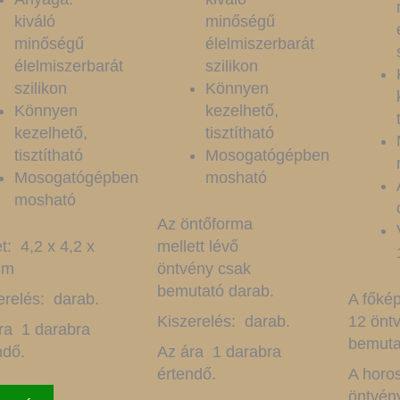
kiváló
minőségű
minőségű
élelmiszerbarát
élelmiszerbarát
szilikon
szilikon
Könnyen
Könnyen
kezelhető,
kezelhető,
tisztítható
tisztítható
Mosogatógépben
Mosogatógépben
mosható
mosható
Az öntőforma
t: 4,2 x 4,2 x
mellett lévő
cm
öntvény csak
bemutató darab.
erelés: darab.
A főkép
Kiszerelés: darab.
12 önt
ra 1 darabra
bemuta
ndő.
Az ára 1 darabra
értendő.
A horo
öntvén