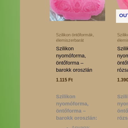
OU
Szilikon öntőformák,
Szili
élemiszerbarát
élemi
Szilikon
Szil
nyomóforma,
nyom
öntőforma –
öntő
barokk oroszlán
rózs
1.115
Ft
1.39
Szilikon
Szil
nyomóforma,
nyo
öntőforma –
öntő
barokk oroszlán:
rózs
Anyaga: