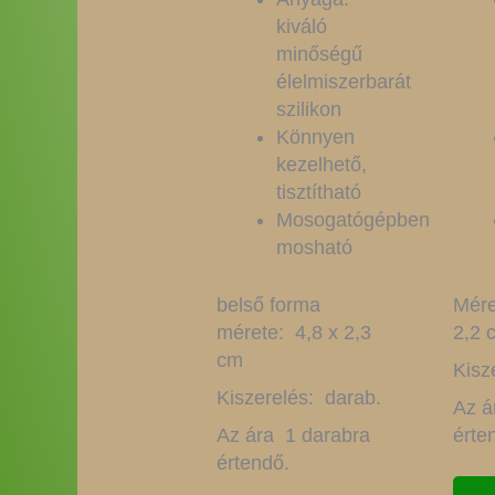
kiváló
minőségű
élelmiszerbarát
szilikon
Könnyen
kezelhető,
tisztítható
Mosogatógépben
mosható
belső forma
Mére
mérete: 4,8 x 2,3
2,2 
cm
Kisz
Kiszerelés: darab.
Az á
Az ára 1 darabra
érte
értendő.