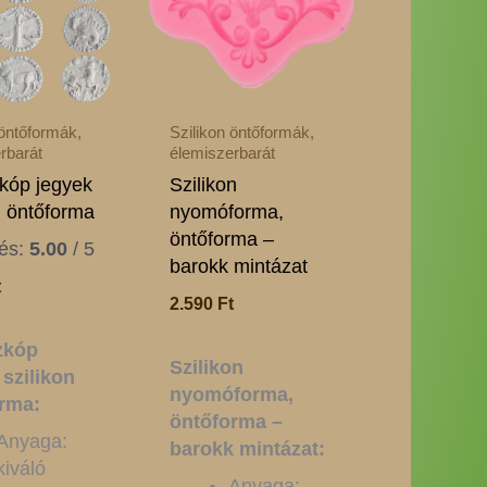
variációja
van.
A
változatok
a
 öntőformák,
Szilikon öntőformák,
termékoldalon
rbarát
élemiszerbarát
választhatók
kóp jegyek
Szilikon
ki
n öntőforma
nyomóforma,
öntőforma –
lés:
5.00
/ 5
barokk mintázat
t
2.590
Ft
zkóp
Szilikon
 szilikon
nyomóforma,
rma:
öntőforma –
Anyaga:
barokk mintázat:
kiváló
Anyaga: