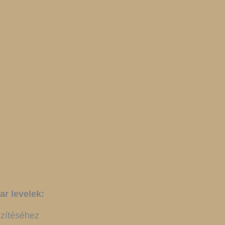
r levelek:
szítéséhez