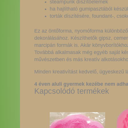
steampunk díszítőelemek
ha hajlítható gumipasztából készül
torták díszítésére, foundant-, cs
Ez az öntőforma, nyomóforma különböző m
dekorálásához. Készíthetők gipsz, ceme
marcipán formák is. Akár könyvborítókhoz
Továbbá alkalmasak még egyéb saját kész
művészetben és más kreatív alkotásokho
Minden kreativítást kedvelő, ügyeskezű l
4 éven aluli gyermek kezébe nem adha
Kapcsolódó termékek