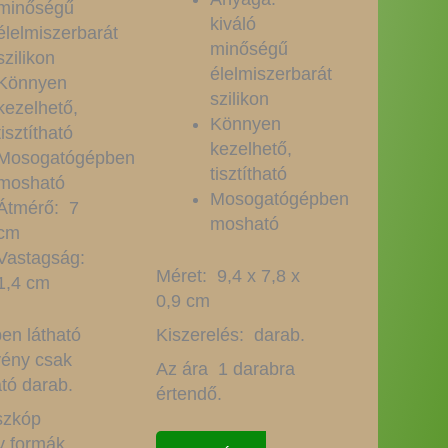
minőségű
kiváló
élelmiszerbarát
minőségű
szilikon
élelmiszerbarát
Könnyen
szilikon
kezelhető,
Könnyen
tisztítható
kezelhető,
Mosogatógépben
tisztítható
mosható
Mosogatógépben
Átmérő: 7
mosható
cm
Vastagság:
Méret: 9,4 x 7,8 x
1,4 cm
0,9 cm
en látható
Kiszerelés: darab.
vény csak
Az ára 1 darabra
tó darab.
értendő.
szkóp
y formák