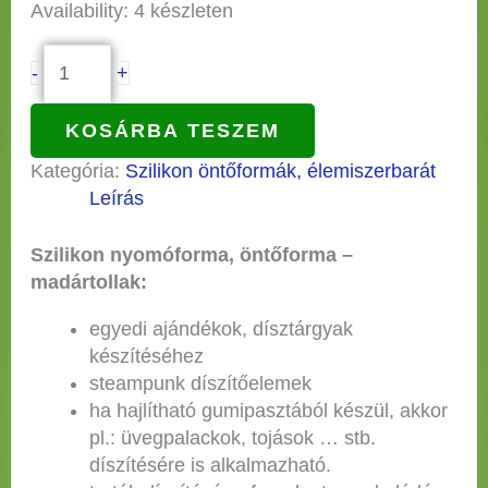
Availability:
4 készleten
-
+
KOSÁRBA TESZEM
Kategória:
Szilikon öntőformák, élemiszerbarát
Leírás
Szilikon nyomóforma, öntőforma –
madártollak:
egyedi ajándékok, dísztárgyak
készítéséhez
steampunk díszítőelemek
ha hajlítható gumipasztából készül, akkor
pl.: üvegpalackok, tojások … stb.
díszítésére is alkalmazható.