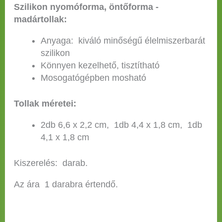
Szilikon nyomóforma, öntőforma -
madártollak:
Anyaga: kiváló minőségű élelmiszerbarát
szilikon
Könnyen kezelhető, tisztítható
Mosogatógépben mosható
Tollak méretei:
2db 6,6 x 2,2 cm, 1db 4,4 x 1,8 cm, 1db
4,1 x 1,8 cm
Kiszerelés: darab.
Az ára 1 darabra értendő.