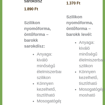
sarokdísz
1.370
Ft
1.890
Ft
Szilikon
Szilikon
nyomóforma,
nyomóforma,
öntőforma –
öntőforma –
barokk levél:
barokk
Anyaga:
sarokdísz:
kiváló
Anyaga:
minőségű
kiváló
élelmiszerbar
minőségű
szilikon
élelmiszerbarát
Könnyen
szilikon
kezelhető,
Könnyen
tisztítható
kezelhető,
Mosogatógép
tisztítható
mosható
Mosogatógépben