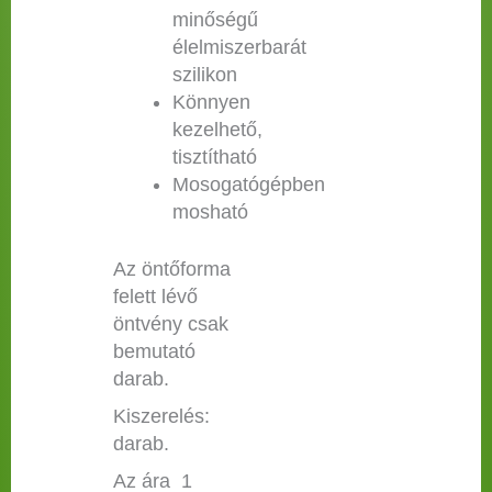
minőségű
élelmiszerbarát
szilikon
Könnyen
kezelhető,
tisztítható
Mosogatógépben
mosható
Az öntőforma
felett lévő
öntvény csak
bemutató
darab.
Kiszerelés:
darab.
Az ára 1