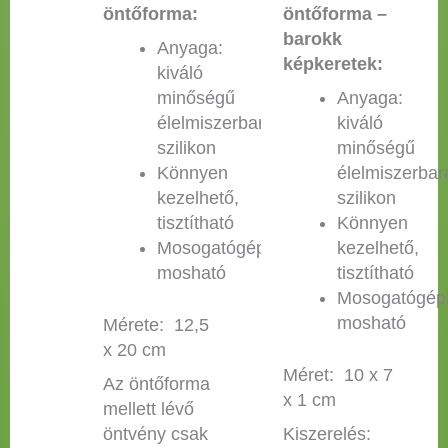
öntőforma:
öntőforma –
barokk
Anyaga:
képkeretek:
kiváló
minőségű
Anyaga:
élelmiszerbarát
kiváló
szilikon
minőségű
Könnyen
élelmiszerbar
kezelhető,
szilikon
tisztítható
Könnyen
Mosogatógépben
kezelhető,
mosható
tisztítható
Mosogatógép
mosható
Mérete: 12,5
x 20 cm
Méret: 10 x 7
Az öntőforma
x 1 cm
mellett lévő
öntvény csak
Kiszerelés: