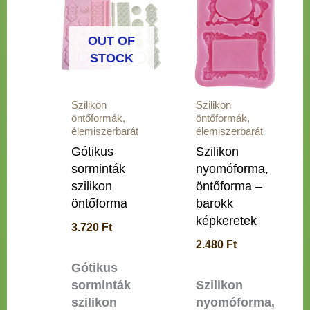
OUT OF
STOCK
Szilikon
Szilikon
öntőformák,
öntőformák,
élemiszerbarát
élemiszerbarát
Gótikus
Szilikon
sorminták
nyomóforma,
szilikon
öntőforma –
öntőforma
barokk
képkeretek
3.720
Ft
2.480
Ft
Gótikus
sorminták
Szilikon
szilikon
nyomóforma,