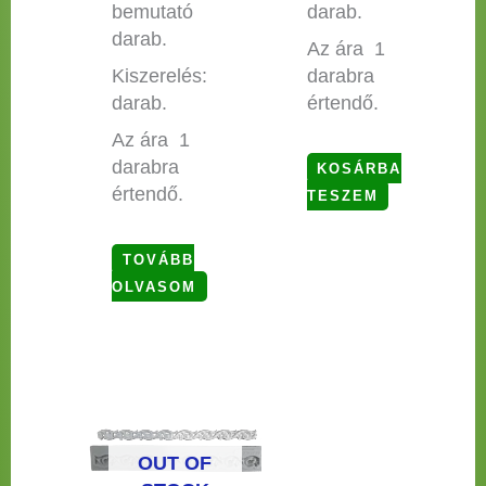
bemutató
darab.
darab.
Az ára 1
Kiszerelés:
darabra
darab.
értendő.
Az ára 1
darabra
KOSÁRBA
értendő.
TESZEM
TOVÁBB
OLVASOM
OUT OF