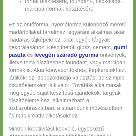
torták díszítésére, foundant-, csokoládé-.
marcipánformák készítésére
Ez az öntőforma, nyomóforma különböző méretű
madártollakat tartalmaz, egyaránt alkalmas akár
madaras tájképekhez, akár egyéb tárgyak
dekorálásához. Készíthetők gipsz, cement,
gumi
paszta
és
levegőn száradó gyurma
öntvények,
illetve torta díszítéshez foundant, vagy marcipán
formák is. Akár könyvborítókhoz, képkeretekhez,
ládikókhoz, dobozokhozjó választás, de szimpla
díszítőelemként is kiváló. Továbbá alkalmasak
még egyéb saját készítésű ajándékok, tárgyak
díszítőelemeihez, alkalmazható a
textiszobrászatban, a steampunk művészetben
és más kreatív alkotásokhoz.
Minden kreativítást kedvelő, ügyeskezű