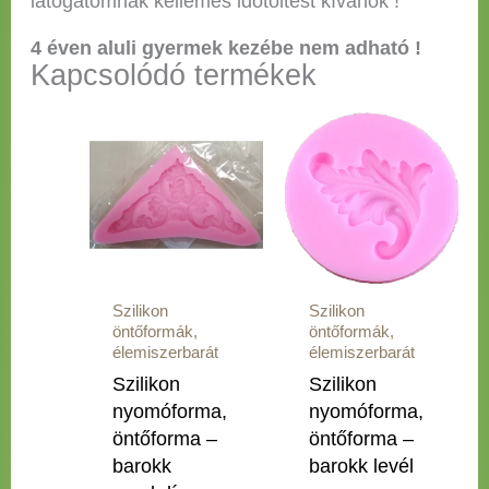
látogatómnak kellemes időtöltést kívánok !
4 éven aluli gyermek kezébe nem adható !
Kapcsolódó termékek
Szilikon
Szilikon
öntőformák,
öntőformák,
élemiszerbarát
élemiszerbarát
Szilikon
Szilikon
nyomóforma,
nyomóforma,
öntőforma –
öntőforma –
barokk
barokk levél