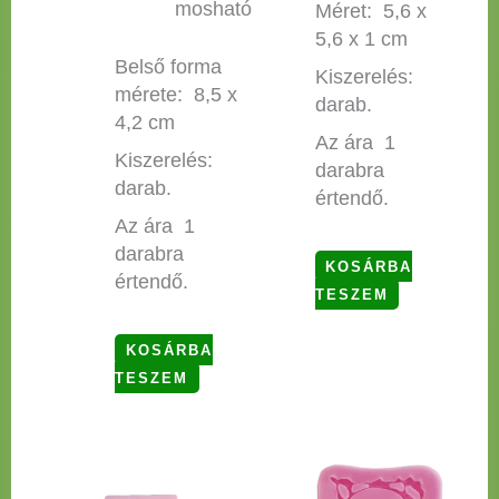
mosható
Méret: 5,6 x
5,6 x 1 cm
Belső forma
Kiszerelés:
mérete: 8,5 x
darab.
4,2 cm
Az ára 1
Kiszerelés:
darabra
darab.
értendő.
Az ára 1
darabra
KOSÁRBA
értendő.
TESZEM
KOSÁRBA
TESZEM